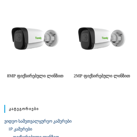
8MP ᲤᲘᲥᲡᲘᲠᲔᲑᲣᲚᲘ ᲚᲘᲜᲖᲘᲗ
2MP ᲤᲘᲥᲡᲘᲠᲔᲑᲣᲚᲘ ᲚᲘᲜᲖᲘᲗ
ᲙᲐᲢᲔᲒᲝᲠᲘᲔᲑᲘ
ვიდეო სამეთვალყურეო კამერები
IP კამერები
ფიქსირებული ლინზით