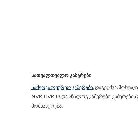
ᲡᲐᲗᲕᲐᲚᲗᲕᲐᲚᲝ ᲙᲐᲛᲔᲠᲔᲑᲘ
სამეთვალყურეო კამერები
, დაგეგმვა, მონტაჟ
NVR, DVR, IP და ანალოგ კამერები, კამერების
მომსახურება.