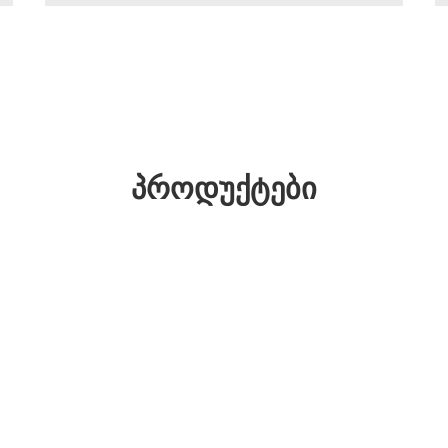
ᲞᲠᲝᲓᲣᲥᲢᲔᲑᲘ