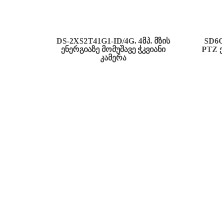
DS-2XS2T41G1-ID/4G. 4ᲛᲞ. ᲛᲖᲘᲡ
SD6
ᲔᲜᲔᲠᲒᲘᲐᲖᲔ ᲛᲝᲛᲣᲨᲐᲕᲔ ᲭᲙᲕᲘᲐᲜᲘ
PTZ 
ᲙᲐᲛᲔᲠᲐ