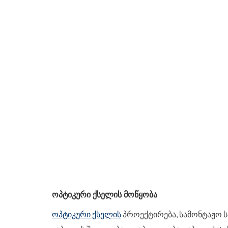
ᲝᲞᲢᲘᲙᲣᲠᲘ ᲥᲡᲔᲚᲘᲡ ᲛᲝᲬᲧᲝᲑᲐ
ოპტიკური ქსელის
პროექტირება, სამონტაჟო ს