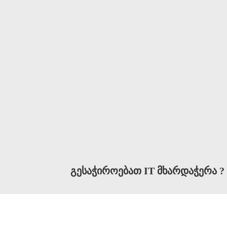
ᲒᲔᲡᲐᲭᲘᲠᲝᲔᲑᲐᲗ IT ᲛᲮᲐᲠᲓᲐᲭᲔᲠᲐ ?