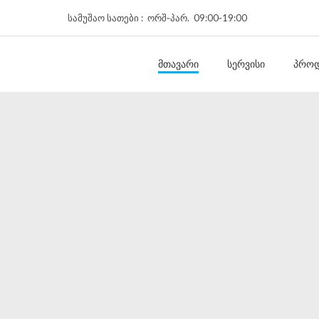
სამუშაო სათები : ორშ‑პარ. 09:00‑19:00
ᲛᲗᲐᲕᲐᲠᲘ
ᲡᲔᲠᲕᲘᲡᲘ
ᲞᲠᲝᲓ