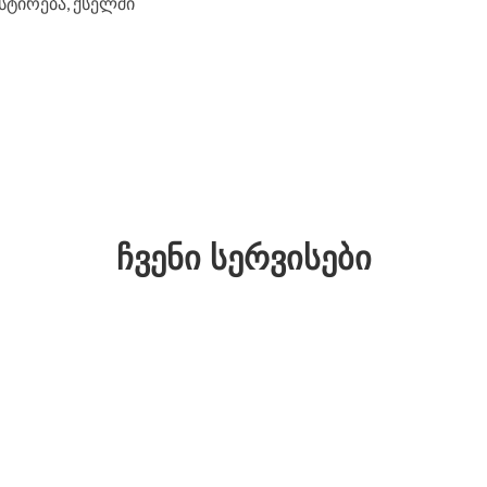
სტირება, ქსელში
ᲩᲕᲔᲜᲘ ᲡᲔᲠᲕᲘᲡᲔᲑᲘ