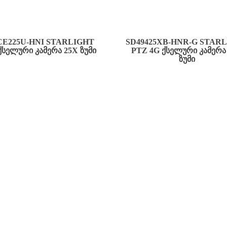
CE225U-HNI STARLIGHT
SD49425XB-HNR-G STAR
ᲥᲡᲔᲚᲣᲠᲘ ᲙᲐᲛᲔᲠᲐ 25X ᲖᲣᲛᲘ
PTZ 4G ᲥᲡᲔᲚᲣᲠᲘ ᲙᲐᲛᲔᲠᲐ
ᲖᲣᲛᲘ