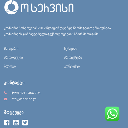
კომპანია “ოსერვისი” 2012 წლიდან დღემდე წარმატებით ემსახურება
კომპანიებს კომპიუტერული ტექნოლოგიების სწორ მართვაში.
მთავარი
სერვისი
პროდუქცია
პროექტები
ბლოგი
კონტაქტი
ᲙᲝᲜᲢᲐᲥᲢᲘ
+(995 32) 2 306 206
info@oservice.ge
ᲛᲝᲒᲕᲧᲔᲕᲘ