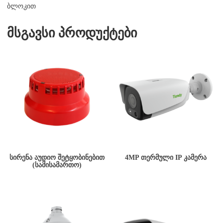
ბლოკით
მსგავსი პროდუქტები
ᲡᲘᲠᲔᲜᲐ ᲐᲣᲓᲘᲝ ᲨᲔᲢᲧᲝᲑᲘᲜᲔᲑᲘᲗ
4MP ᲗᲔᲠᲛᲣᲚᲘ IP ᲙᲐᲛᲔᲠᲐ
(ᲡᲐᲛᲘᲡᲐᲛᲐᲠᲗᲝ)