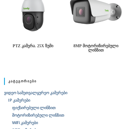
PTZ ᲙᲐᲛᲔᲠᲐ. 25X ᲖᲣᲛᲘ
8MP ᲛᲝᲢᲝᲠᲘᲖᲘᲠᲔᲑᲣᲚᲘ
ᲚᲘᲜᲖᲘᲗ
ᲙᲐᲢᲔᲒᲝᲠᲘᲔᲑᲘ
ვიდეო სამეთვალყურეო კამერები
IP კამერები
ფიქსირებული ლინზით
მოტორიზირებული ლინზით
WiFi კამერები