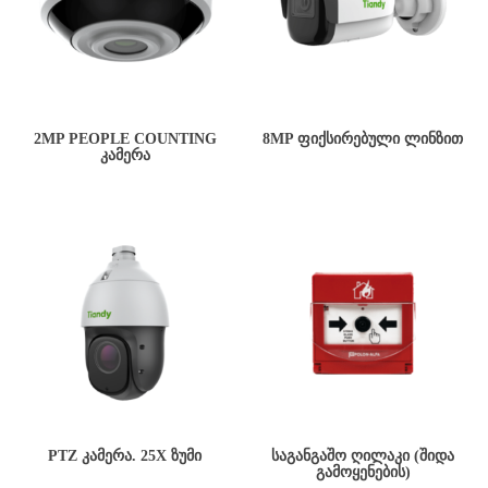
2MP PEOPLE COUNTING
8MP ᲤᲘᲥᲡᲘᲠᲔᲑᲣᲚᲘ ᲚᲘᲜᲖᲘᲗ
ᲙᲐᲛᲔᲠᲐ
PTZ ᲙᲐᲛᲔᲠᲐ. 25X ᲖᲣᲛᲘ
ᲡᲐᲒᲐᲜᲒᲐᲨᲝ ᲦᲘᲚᲐᲙᲘ (ᲨᲘᲓᲐ
ᲒᲐᲛᲝᲧᲔᲜᲔᲑᲘᲡ)