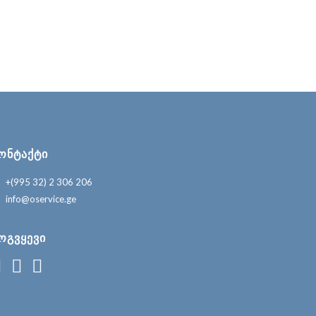
ᲝᲜᲢᲐᲥᲢᲘ
+(995 32) 2 306 206
info@oservice.ge
ᲝᲒᲕᲧᲔᲕᲘ