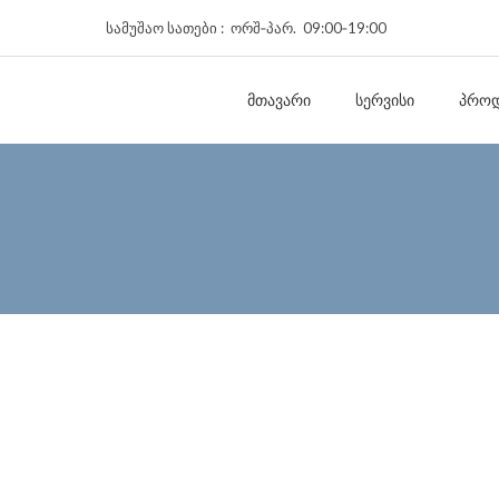
სამუშაო სათები : ორშ‑პარ. 09:00‑19:00
ᲛᲗᲐᲕᲐᲠᲘ
ᲡᲔᲠᲕᲘᲡᲘ
ᲞᲠᲝᲓ