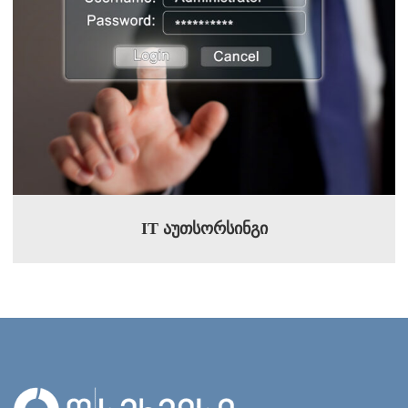
IT აუთსორსინგი