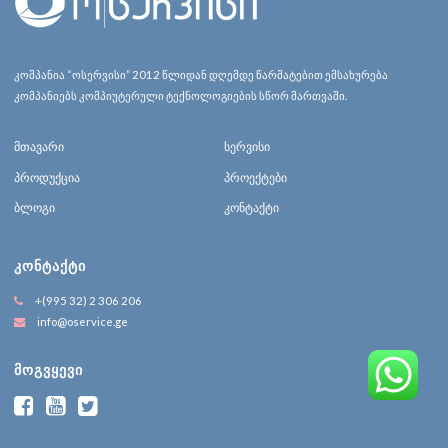
კომპანია “ოსერვისი” 2012 წლიდან დღემდე წარმატებით ემსახურება
კომპანიებს კომპიუტერული ტექნოლოგიების სწორ მართვაში.
მთავარი
სერვისი
პროდუქცია
პროექტები
ბლოგი
კონტაქტი
ᲙᲝᲜᲢᲐᲥᲢᲘ
+(995 32) 2 306 206
info@oservice.ge
ᲛᲝᲒᲕᲧᲔᲕᲘ