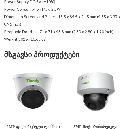
Power Supply DC 5V (±10%)
Power Consumption Max. 2.2W
Dimension Screen and Base: 115.5 x 85.5 x 24.5 mm (4.55 x 3.37 x
0.96 inch)
Peephole Doorbell: 71 x 71 x 48.3 mm (2.80 x 2.80 x 1.90 inch)
Weight 302 g (10.65 oz)
მსგავსი პროდუქტები
2MP ᲤᲘᲥᲡᲘᲠᲔᲑᲣᲚᲘ ᲚᲘᲜᲖᲘᲗ
5MP ᲛᲝᲢᲝᲠᲘᲖᲘᲠᲔᲑᲣᲚᲘ