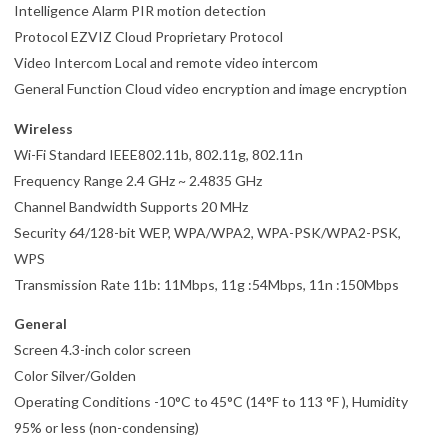
Intelligence Alarm PIR motion detection
Protocol EZVIZ Cloud Proprietary Protocol
Video Intercom Local and remote video intercom
General Function Cloud video encryption and image encryption
Wireless
Wi-Fi Standard IEEE802.11b, 802.11g, 802.11n
Frequency Range 2.4 GHz ~ 2.4835 GHz
Channel Bandwidth Supports 20 MHz
Security 64/128-bit WEP, WPA/WPA2, WPA-PSK/WPA2-PSK,
WPS
Transmission Rate 11b: 11Mbps, 11g :54Mbps, 11n :150Mbps
General
Screen 4.3-inch color screen
Color Silver/Golden
Operating Conditions -10°C to 45°C (14°F to 113 °F ), Humidity
95% or less (non-condensing)