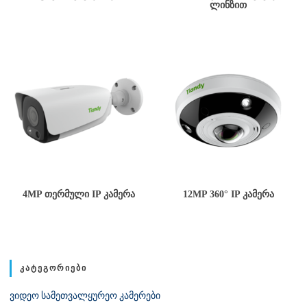
ᲚᲘᲜᲖᲘᲗ
4MP ᲗᲔᲠᲛᲣᲚᲘ IP ᲙᲐᲛᲔᲠᲐ
12MP 360° IP ᲙᲐᲛᲔᲠᲐ
ᲙᲐᲢᲔᲒᲝᲠᲘᲔᲑᲘ
ვიდეო სამეთვალყურეო კამერები