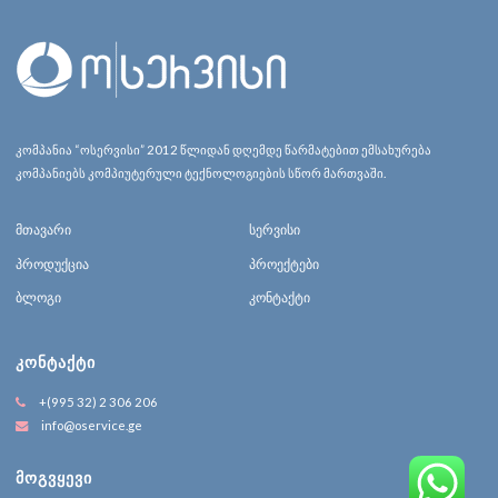
კომპანია “ოსერვისი” 2012 წლიდან დღემდე წარმატებით ემსახურება
კომპანიებს კომპიუტერული ტექნოლოგიების სწორ მართვაში.
მთავარი
სერვისი
პროდუქცია
პროექტები
ბლოგი
კონტაქტი
ᲙᲝᲜᲢᲐᲥᲢᲘ
+(995 32) 2 306 206
info@oservice.ge
ᲛᲝᲒᲕᲧᲔᲕᲘ