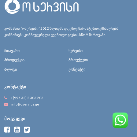
კომპანია “ოსერვისი” 2012 წლიდან დღემდე წარმატებით ემსახურება
კომპანიებს კომპიუტერული ტექნოლოგიების სწორ მართვაში.
მთავარი
სერვისი
პროდუქცია
პროექტები
ბლოგი
კონტაქტი
ᲙᲝᲜᲢᲐᲥᲢᲘ
+(995 32) 2 306 206
info@oservice.ge
ᲛᲝᲒᲕᲧᲔᲕᲘ