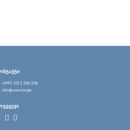
ᲝᲜᲢᲐᲥᲢᲘ
+(995 32) 2 306 206
info@oservice.ge
ᲝᲒᲕᲧᲔᲕᲘ