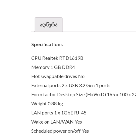
აღწერა
Specifications
CPU Realtek RTD1619B
Memory 1 GB DDR4
Hot swappable drives No
External ports 2 x USB 3.2 Gen 1 ports
Form factor Desktop Size (HxWxD) 165 x 100 x 
Weight 0.88 kg
LAN ports 1 x 1GbE RJ-45
Wake on LAN/WAN Yes
Scheduled power on/off Yes