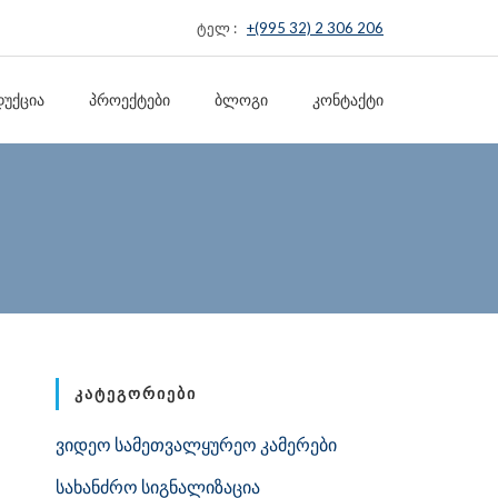
ტელ :
+(995 32) 2 306 206
ᲣᲥᲪᲘᲐ
ᲞᲠᲝᲔᲥᲢᲔᲑᲘ
ᲑᲚᲝᲒᲘ
ᲙᲝᲜᲢᲐᲥᲢᲘ
ᲙᲐᲢᲔᲒᲝᲠᲘᲔᲑᲘ
ვიდეო სამეთვალყურეო კამერები
სახანძრო სიგნალიზაცია