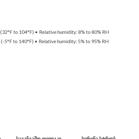
(32°F to 104°F) • Relative humidity: 8% to 80% RH
(-5°F to 140°F) • Relative humidity: 5% to 95% RH
Ი
ᲡᲐᲒᲐᲜᲒᲐᲨᲝ ᲦᲘᲚᲐᲙᲘ
ᲡᲘᲠᲔᲜᲐ ᲡᲢᲠᲝᲑ