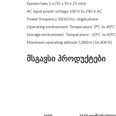
System fans 1 x (92 x 92 x 25 mm)
AC input power voltage 100 V to 240 V AC
Power frequency 50/60 Hz, single phase
Operating environment Temperature: 0°C to 40°C 
Storage environment Temperature: -20°C to 60°C 
Maximum operating altitude 5,000 m (16,400 ft)
მსგავსი პროდუქტები
8MP
8MP ᲤᲘᲥᲡᲘᲠᲔᲑᲣᲚ