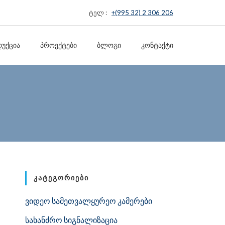
ტელ :
+(995 32) 2 306 206
ᲣᲥᲪᲘᲐ
ᲞᲠᲝᲔᲥᲢᲔᲑᲘ
ᲑᲚᲝᲒᲘ
ᲙᲝᲜᲢᲐᲥᲢᲘ
ᲙᲐᲢᲔᲒᲝᲠᲘᲔᲑᲘ
ვიდეო სამეთვალყურეო კამერები
სახანძრო სიგნალიზაცია