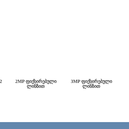
2
2MP ᲤᲘᲥᲡᲘᲠᲔᲑᲣᲚᲘ
3MP ᲤᲘᲥᲡᲘᲠᲔᲑᲣᲚᲘ
ᲚᲘᲜᲖᲘᲗ
ᲚᲘᲜᲖᲘᲗ