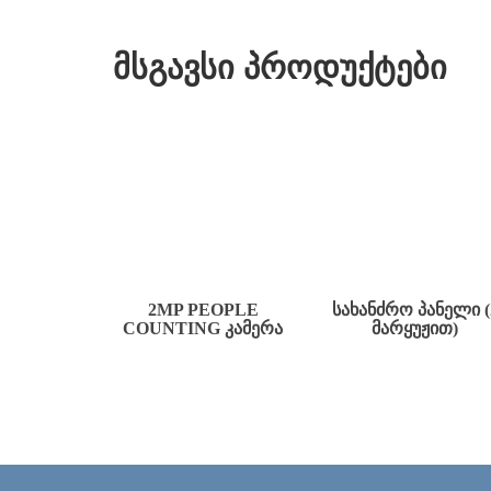
მსგავსი პროდუქტები
2MP PEOPLE
ᲡᲐᲮᲐᲜᲫᲠᲝ ᲞᲐᲜᲔᲚᲘ (
COUNTING ᲙᲐᲛᲔᲠᲐ
ᲛᲐᲠᲧᲣᲟᲘᲗ)