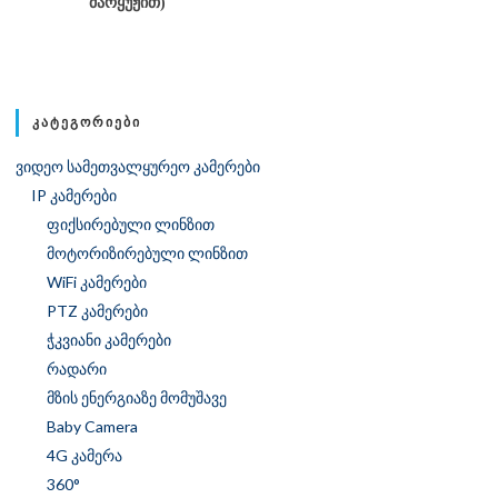
ᲛᲐᲠᲧᲣᲟᲘᲗ)
ᲙᲐᲢᲔᲒᲝᲠᲘᲔᲑᲘ
ვიდეო სამეთვალყურეო კამერები
IP კამერები
ფიქსირებული ლინზით
მოტორიზირებული ლინზით
WiFi კამერები
PTZ კამერები
ჭკვიანი კამერები
რადარი
მზის ენერგიაზე მომუშავე
Baby Camera
4G კამერა
360°