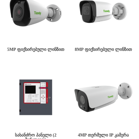
5MP ᲤᲘᲥᲡᲘᲠᲔᲑᲣᲚᲘ ᲚᲘᲜᲖᲘᲗ
8MP ᲤᲘᲥᲡᲘᲠᲔᲑᲣᲚᲘ ᲚᲘᲜᲖᲘᲗ
ᲡᲐᲮᲐᲜᲫᲠᲝ ᲞᲐᲜᲔᲚᲘ (2
4MP ᲗᲔᲠᲛᲣᲚᲘ IP ᲙᲐᲛᲔᲠᲐ