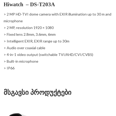
Hiwatch – DS-T203A
> 2 MP HD-TVI dome camera with EXIR illumination up to 30 m and
microphone
> 2 MP, resolution 1920 × 1080
> Fixed lens 2.8mm, 3.6mm, 6mm
> Intelligent EXIR, EXIR range up to 30m
> Audio over coaxial cable
> 4-in-1 video output (switchable TVI/AHD/CVI/CVBS)
> Built-in microphone
> IP66
მსგავსი პროდუქტები