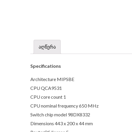
აღწერა
Specifications
Architecture MIPSBE
CPU QCA9531
CPU core count 1
CPU nominal frequency 650 MHz
Switch chip model 98DX8332
Dimensions 443 x 200 x 44 mm