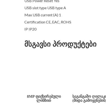
USB Power Reset Yes
USB slot type USB type A
Max USB current (A) 1
Certification CE, EAC, ROHS
IP IP20
მსგავსი პროდუქტები
8MP ᲤᲘᲥᲡᲘᲠᲔᲑᲣᲚᲘ
ᲡᲐᲒᲐᲜᲒᲐᲨᲝ ᲦᲘᲚᲐᲙ
ᲚᲘᲜᲖᲘᲗ
(ᲨᲘᲓᲐ ᲒᲐᲛᲝᲧᲔᲜᲔᲑᲘᲡ