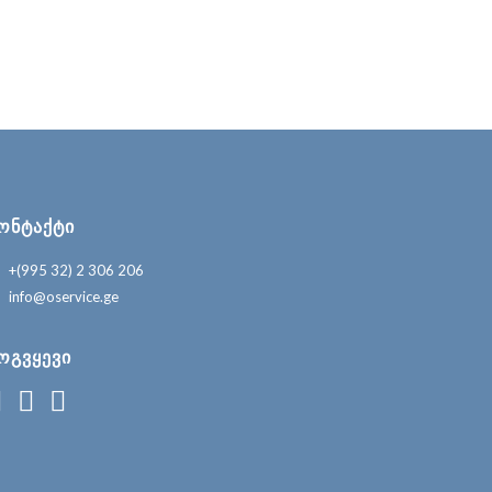
ᲝᲜᲢᲐᲥᲢᲘ
+(995 32) 2 306 206
info@oservice.ge
ᲝᲒᲕᲧᲔᲕᲘ