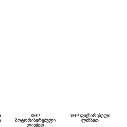
Ი
8MP
5MP ᲤᲘᲥᲡᲘᲠᲔᲑᲣᲚᲘ
)
ᲛᲝᲢᲝᲠᲘᲖᲘᲠᲔᲑᲣᲚᲘ
ᲚᲘᲜᲖᲘᲗ
ᲚᲘᲜᲖᲘᲗ