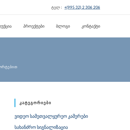
ტელ :
+(995 32) 2 306 206
ᲣᲥᲪᲘᲐ
ᲞᲠᲝᲔᲥᲢᲔᲑᲘ
ᲑᲚᲝᲒᲘ
ᲙᲝᲜᲢᲐᲥᲢᲘ
პორტებით
ᲙᲐᲢᲔᲒᲝᲠᲘᲔᲑᲘ
ვიდეო სამეთვალყურეო კამერები
სახანძრო სიგნალიზაცია