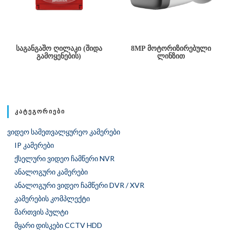
ᲡᲐᲒᲐᲜᲒᲐᲨᲝ ᲦᲘᲚᲐᲙᲘ (ᲨᲘᲓᲐ
8MP ᲛᲝᲢᲝᲠᲘᲖᲘᲠᲔᲑᲣᲚᲘ
ᲒᲐᲛᲝᲧᲔᲜᲔᲑᲘᲡ)
ᲚᲘᲜᲖᲘᲗ
ᲙᲐᲢᲔᲒᲝᲠᲘᲔᲑᲘ
ვიდეო სამეთვალყურეო კამერები
IP კამერები
ქსელური ვიდეო ჩამწერი NVR
ანალოგური კამერები
ანალოგური ვიდეო ჩამწერი DVR / XVR
კამერების კომპლექტი
მართვის პულტი
მყარი დისკები CCTV HDD