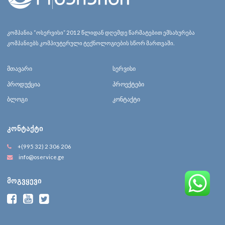
კომპანია “ოსერვისი” 2012 წლიდან დღემდე წარმატებით ემსახურება
კომპანიებს კომპიუტერული ტექნოლოგიების სწორ მართვაში.
მთავარი
სერვისი
პროდუქცია
პროექტები
ბლოგი
კონტაქტი
ᲙᲝᲜᲢᲐᲥᲢᲘ
+(995 32) 2 306 206
info@oservice.ge
ᲛᲝᲒᲕᲧᲔᲕᲘ