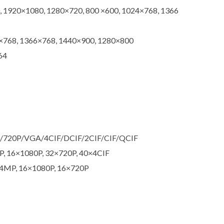
 1920×1080, 1280×720, 800 ×600, 1024×768, 1366
×768, 1366×768, 1440×900, 1280×800
64
20P/VGA/4CIF/DCIF/2CIF/CIF/QCIF
P, 16×1080P, 32×720P, 40×4CIF
×4MP, 16×1080P, 16×720P