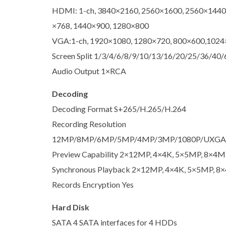
HDMI: 1-ch, 3840×2160, 2560×1600, 2560×1440,
×768, 1440×900, 1280×800
VGA:1-ch, 1920×1080, 1280×720, 800×600,1024
Screen Split 1/3/4/6/8/9/10/13/16/20/25/36/40/
Audio Output 1×RCA
Decoding
Decoding Format S+265/H.265/H.264
Recording Resolution
12MP/8MP/6MP/5MP/4MP/3MP/1080P/UXGA/7
Preview Capability 2×12MP, 4×4K, 5×5MP, 8×4M
Synchronous Playback 2×12MP, 4×4K, 5×5MP, 8
Records Encryption Yes
Hard Disk
SATA 4 SATA interfaces for 4 HDDs