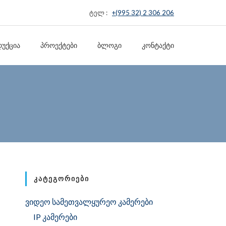
ტელ :
+(995 32) 2 306 206
ᲣᲥᲪᲘᲐ
ᲞᲠᲝᲔᲥᲢᲔᲑᲘ
ᲑᲚᲝᲒᲘ
ᲙᲝᲜᲢᲐᲥᲢᲘ
ᲙᲐᲢᲔᲒᲝᲠᲘᲔᲑᲘ
ვიდეო სამეთვალყურეო კამერები
IP კამერები