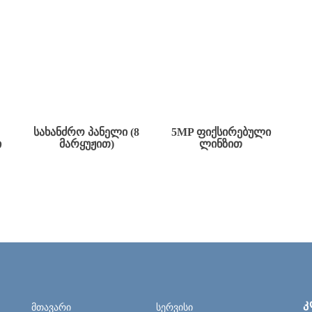
ᲡᲐᲮᲐᲜᲫᲠᲝ ᲞᲐᲜᲔᲚᲘ (8
5MP ᲤᲘᲥᲡᲘᲠᲔᲑᲣᲚᲘ
Ი
ᲛᲐᲠᲧᲣᲟᲘᲗ)
ᲚᲘᲜᲖᲘᲗ
Კ
მთავარი
სერვისი