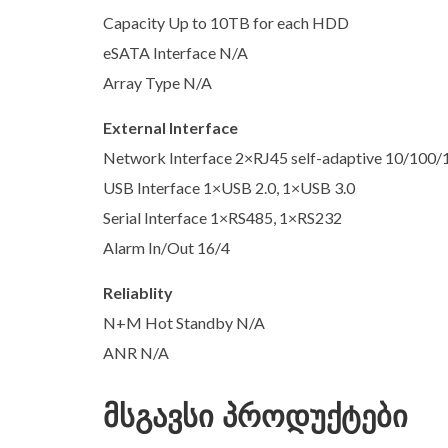
Capacity Up to 10TB for each HDD
eSATA Interface N/A
Array Type N/A
External Interface
Network Interface 2×RJ45 self-adaptive 10/100/
USB Interface 1×USB 2.0, 1×USB 3.0
Serial Interface 1×RS485, 1×RS232
Alarm In/Out 16/4
Reliablity
N+M Hot Standby N/A
ANR N/A
მსგავსი პროდუქტები