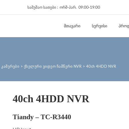
სამუშაო სათები : ორშ‑პარ. 09:00‑19:00
ᲛᲗᲐᲕᲐᲠᲘ
ᲡᲔᲠᲕᲘᲡᲘ
ᲞᲠᲝᲓ
 კამერები
>
ქსელური ვიდეო ჩამწერი NVR
>
40ch 4HDD NVR
40ch 4HDD NVR
Tiandy – TC-R3440