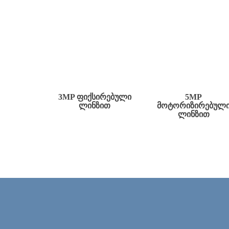
3MP ᲤᲘᲥᲡᲘᲠᲔᲑᲣᲚᲘ
5MP
ᲚᲘᲜᲖᲘᲗ
ᲛᲝᲢᲝᲠᲘᲖᲘᲠᲔᲑᲣᲚ
ᲚᲘᲜᲖᲘᲗ