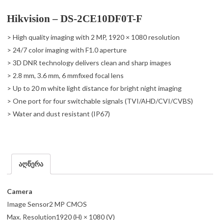
Hikvision – DS-2CE10DF0T-F
> High quality imaging with 2 MP, 1920 × 1080 resolution
> 24/7 color imaging with F1.0 aperture
> 3D DNR technology delivers clean and sharp images
> 2.8 mm, 3.6 mm, 6 mmfixed focal lens
> Up to 20 m white light distance for bright night imaging
> One port for four switchable signals (TVI/AHD/CVI/CVBS)
> Water and dust resistant (IP67)
აღწერა
Camera
Image Sensor2 MP CMOS
Max. Resolution1920 (H) × 1080 (V)