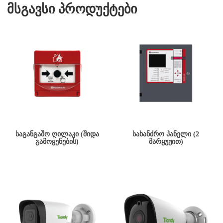
მსგავსი პროდუქტები
ᲡᲐᲒᲐᲜᲒᲐᲨᲝ ᲦᲘᲚᲐᲙᲘ (ᲨᲘᲓᲐ
ᲡᲐᲮᲐᲜᲫᲠᲝ ᲞᲐᲜᲔᲚᲘ (2
ᲒᲐᲛᲝᲧᲔᲜᲔᲑᲘᲡ)
ᲛᲐᲠᲧᲣᲟᲘᲗ)