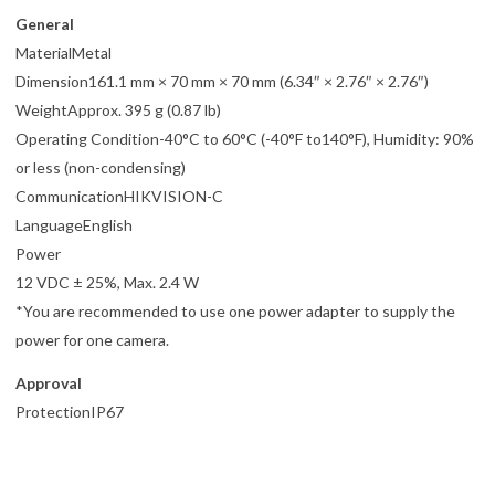
General
MaterialMetal
Dimension161.1 mm × 70 mm × 70 mm (6.34″ × 2.76″ × 2.76″)
WeightApprox. 395 g (0.87 lb)
Operating Condition-40°C to 60°C (-40°F to140°F), Humidity: 90%
or less (non-condensing)
CommunicationHIKVISION-C
LanguageEnglish
Power
12 VDC ± 25%, Max. 2.4 W
*You are recommended to use one power adapter to supply the
power for one camera.
Approval
ProtectionIP67