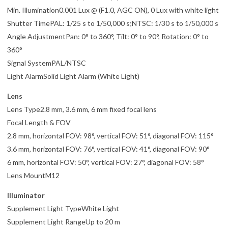
Min. Illumination0.001 Lux @ (F1.0, AGC ON), 0 Lux with white light
Shutter TimePAL: 1/25 s to 1/50,000 s;NTSC: 1/30 s to 1/50,000 s
Angle AdjustmentPan: 0° to 360°, Tilt: 0° to 90°, Rotation: 0° to
360°
Signal SystemPAL/NTSC
Light AlarmSolid Light Alarm (White Light)
Lens
Lens Type2.8 mm, 3.6 mm, 6 mm fixed focal lens
Focal Length & FOV
2.8 mm, horizontal FOV: 98°, vertical FOV: 51°, diagonal FOV: 115°
3.6 mm, horizontal FOV: 76°, vertical FOV: 41°, diagonal FOV: 90°
6 mm, horizontal FOV: 50°, vertical FOV: 27°, diagonal FOV: 58°
Lens MountM12
Illuminator
Supplement Light TypeWhite Light
Supplement Light RangeUp to 20 m