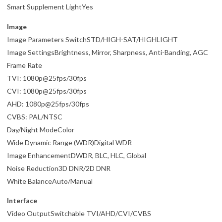
Smart Supplement LightYes
Image
Image Parameters SwitchSTD/HIGH-SAT/HIGHLIGHT
Image SettingsBrightness, Mirror, Sharpness, Anti-Banding, AGC
Frame Rate
TVI: 1080p@25fps/30fps
CVI: 1080p@25fps/30fps
AHD: 1080p@25fps/30fps
CVBS: PAL/NTSC
Day/Night ModeColor
Wide Dynamic Range (WDR)Digital WDR
Image EnhancementDWDR, BLC, HLC, Global
Noise Reduction3D DNR/2D DNR
White BalanceAuto/Manual
Interface
Video OutputSwitchable TVI/AHD/CVI/CVBS