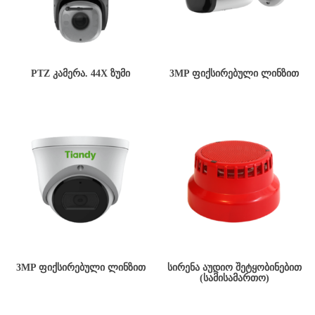
PTZ ᲙᲐᲛᲔᲠᲐ. 44X ᲖᲣᲛᲘ
3MP ᲤᲘᲥᲡᲘᲠᲔᲑᲣᲚᲘ ᲚᲘᲜᲖᲘᲗ
3MP ᲤᲘᲥᲡᲘᲠᲔᲑᲣᲚᲘ ᲚᲘᲜᲖᲘᲗ
ᲡᲘᲠᲔᲜᲐ ᲐᲣᲓᲘᲝ ᲨᲔᲢᲧᲝᲑᲘᲜᲔᲑᲘᲗ
(ᲡᲐᲛᲘᲡᲐᲛᲐᲠᲗᲝ)