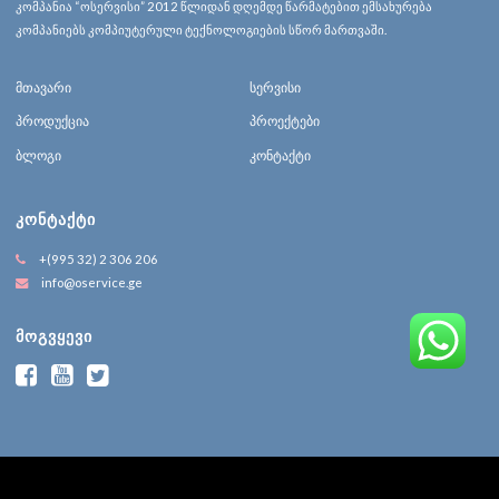
კომპანია “ოსერვისი” 2012 წლიდან დღემდე წარმატებით ემსახურება
კომპანიებს კომპიუტერული ტექნოლოგიების სწორ მართვაში.
მთავარი
სერვისი
პროდუქცია
პროექტები
ბლოგი
კონტაქტი
ᲙᲝᲜᲢᲐᲥᲢᲘ
+(995 32) 2 306 206
info@oservice.ge
ᲛᲝᲒᲕᲧᲔᲕᲘ