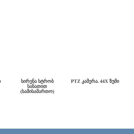
Ი
ᲡᲘᲠᲔᲜᲐ ᲡᲢᲠᲝᲑ
PTZ ᲙᲐᲛᲔᲠᲐ. 44X ᲖᲣᲛᲘ
ᲡᲐᲜᲐᲗᲘᲗ
(ᲡᲐᲛᲘᲡᲐᲛᲐᲠᲗᲝ)