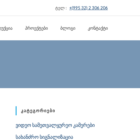
ტელ :
+(995 32) 2 306 206
ᲣᲥᲪᲘᲐ
ᲞᲠᲝᲔᲥᲢᲔᲑᲘ
ᲑᲚᲝᲒᲘ
ᲙᲝᲜᲢᲐᲥᲢᲘ
ᲙᲐᲢᲔᲒᲝᲠᲘᲔᲑᲘ
ვიდეო სამეთვალყურეო კამერები
სახანძრო სიგნალიზაცია