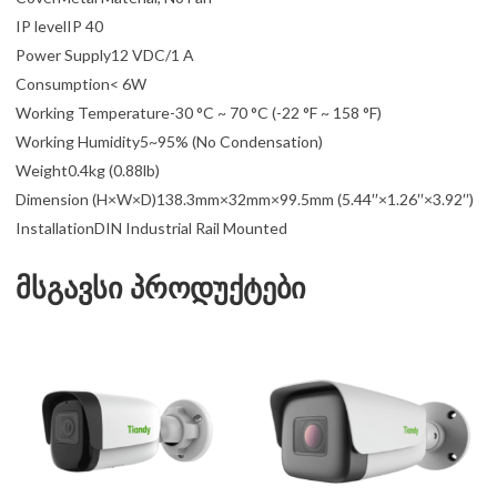
IP levelIP 40
Power Supply12 VDC/1 A
Consumption< 6W
Working Temperature-30 °C ~ 70 °C (-22 °F ~ 158 °F)
Working Humidity5~95% (No Condensation)
Weight0.4kg (0.88lb)
Dimension (H×W×D)138.3mm×32mm×99.5mm (5.44′′×1.26′′×3.92′′)
InstallationDIN Industrial Rail Mounted
მსგავსი პროდუქტები