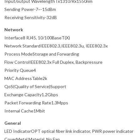
Input/output WavelengthTx1310/Rx1550nm
Sending Power-7~-15dBm
Receiving Sensitivity-32dB
Network
Interface8 RJ45, 10/100BaseT(X)
Network StandardIEEE802.3,IEEE802.3u, IEEE802.3x
Process ModeStorage and Forwarding
Flow ControlIEEE802.3x Full Duplex, Backpressure
Priority Queue4
MAC AddressTable2k
QoS(Quality of Service)Support
Exchange Capacity1.2Gbps
Packet Forwarding Rate1.3Mpps
Internal Cache1Mbit
General
LED IndicatorOPT optical fiber link indicator, PWR power indicator
CoverMetal Material, No Fan