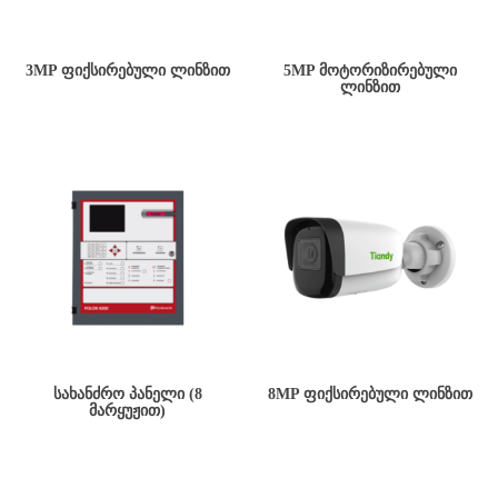
3MP ᲤᲘᲥᲡᲘᲠᲔᲑᲣᲚᲘ ᲚᲘᲜᲖᲘᲗ
5MP ᲛᲝᲢᲝᲠᲘᲖᲘᲠᲔᲑᲣᲚᲘ
ᲚᲘᲜᲖᲘᲗ
ᲡᲐᲮᲐᲜᲫᲠᲝ ᲞᲐᲜᲔᲚᲘ (8
8MP ᲤᲘᲥᲡᲘᲠᲔᲑᲣᲚᲘ ᲚᲘᲜᲖᲘᲗ
ᲛᲐᲠᲧᲣᲟᲘᲗ)