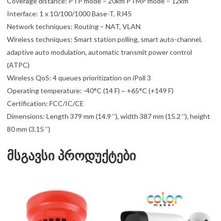
Coverage distance: PTP mode – 20km PTMP mode – 12km
Interface: 1 x 10/100/1000 Base-T, RJ45
Network techniques: Routing – NAT, VLAN
Wireless techniques: Smart station polling, smart auto-channel,
adaptive auto modulation, automatic transmit power control
(ATPC)
Wireless QoS: 4 queues prioritization on iPoll 3
Operating temperature: -40°C (14 F) ~ +65°C (+149 F)
Certification: FCC/IC/CE
Dimensions: Length 379 mm (14.9 ‘’), width 387 mm (15.2 ‘’), height
80 mm (3.15 ‘’)
მსგავსი პროდუქტები