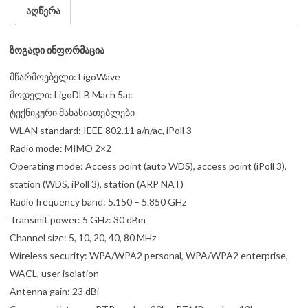
აღწერა
ზოგადი ინფორმაცია
მწარმოებელი: LigoWave
მოდელი: LigoDLB Mach 5ac
ტექნიკური მახასიათებლები
WLAN standard: IEEE 802.11 a/n/ac, iPoll 3
Radio mode: MIMO 2×2
Operating mode: Access point (auto WDS), access point (iPoll 3),
station (WDS, iPoll 3), station (ARP NAT)
Radio frequency band: 5.150 – 5.850 GHz
Transmit power: 5 GHz: 30 dBm
Channel size: 5, 10, 20, 40, 80 MHz
Wireless security: WPA/WPA2 personal, WPA/WPA2 enterprise,
WACL, user isolation
Antenna gain: 23 dBi