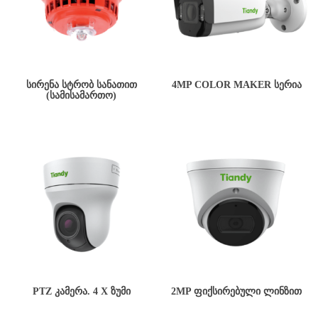
ᲡᲘᲠᲔᲜᲐ ᲡᲢᲠᲝᲑ ᲡᲐᲜᲐᲗᲘᲗ
4MP COLOR MAKER ᲡᲔᲠᲘᲐ
(ᲡᲐᲛᲘᲡᲐᲛᲐᲠᲗᲝ)
PTZ ᲙᲐᲛᲔᲠᲐ. 4 X ᲖᲣᲛᲘ
2MP ᲤᲘᲥᲡᲘᲠᲔᲑᲣᲚᲘ ᲚᲘᲜᲖᲘᲗ