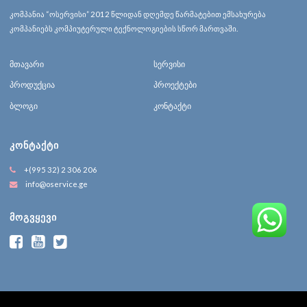
კომპანია “ოსერვისი” 2012 წლიდან დღემდე წარმატებით ემსახურება
კომპანიებს კომპიუტერული ტექნოლოგიების სწორ მართვაში.
მთავარი
სერვისი
პროდუქცია
პროექტები
ბლოგი
კონტაქტი
ᲙᲝᲜᲢᲐᲥᲢᲘ
+(995 32) 2 306 206
info@oservice.ge
ᲛᲝᲒᲕᲧᲔᲕᲘ