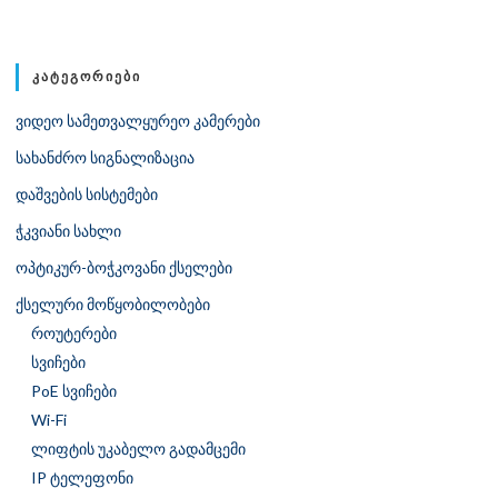
ᲙᲐᲢᲔᲒᲝᲠᲘᲔᲑᲘ
ვიდეო სამეთვალყურეო კამერები
სახანძრო სიგნალიზაცია
დაშვების სისტემები
ჭკვიანი სახლი
ოპტიკურ-ბოჭკოვანი ქსელები
ქსელური მოწყობილობები
როუტერები
სვიჩები
PoE სვიჩები
Wi-Fi
ლიფტის უკაბელო გადამცემი
IP ტელეფონი