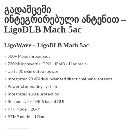
გადამცემი
ინტეგრირებული ანტენით –
LigoDLB Mach 5ac
LigoWave – LigoDLB Mach 5ac
> 500+ Mbps throughput
> 720 MHz powerfull CPU + iPoll3 / 11ac radio
> Up to 30 dBm output power
> Integrated 23 dBi dual-polarized directional panel antenna
> Powerful operating system
> Integrated surge protection
> Responsive HTML 5 based GUI
> PTP mode – 20km
> PTMP mode – 12km