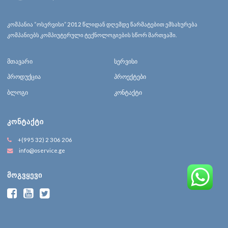
კომპანია “ოსერვისი” 2012 წლიდან დღემდე წარმატებით ემსახურება
კომპანიებს კომპიუტერული ტექნოლოგიების სწორ მართვაში.
მთავარი
სერვისი
პროდუქცია
პროექტები
ბლოგი
კონტაქტი
ᲙᲝᲜᲢᲐᲥᲢᲘ
+(995 32) 2 306 206
info@oservice.ge
ᲛᲝᲒᲕᲧᲔᲕᲘ