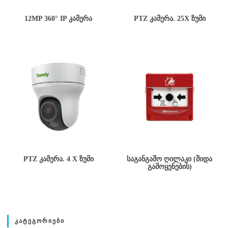
12MP 360° IP ᲙᲐᲛᲔᲠᲐ
PTZ ᲙᲐᲛᲔᲠᲐ. 25X ᲖᲣᲛᲘ
PTZ ᲙᲐᲛᲔᲠᲐ. 4 X ᲖᲣᲛᲘ
ᲡᲐᲒᲐᲜᲒᲐᲨᲝ ᲦᲘᲚᲐᲙᲘ (ᲨᲘᲓᲐ
ᲒᲐᲛᲝᲧᲔᲜᲔᲑᲘᲡ)
ᲙᲐᲢᲔᲒᲝᲠᲘᲔᲑᲘ