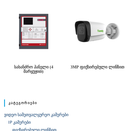
ᲡᲐᲮᲐᲜᲫᲠᲝ ᲞᲐᲜᲔᲚᲘ (4
3MP ᲤᲘᲥᲡᲘᲠᲔᲑᲣᲚᲘ ᲚᲘᲜᲖᲘᲗ
ᲛᲐᲠᲧᲣᲟᲘᲗ)
ᲙᲐᲢᲔᲒᲝᲠᲘᲔᲑᲘ
ვიდეო სამეთვალყურეო კამერები
IP კამერები
ფიქსირებული ლინზით