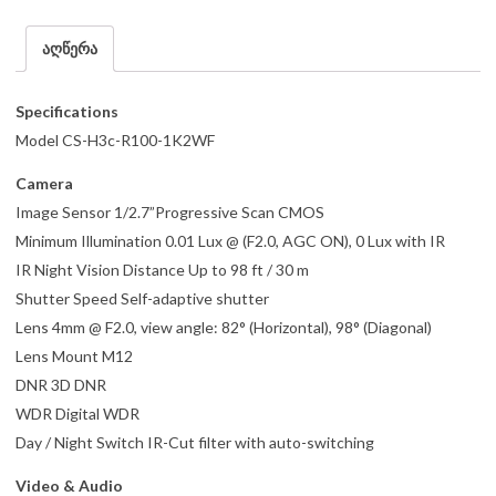
აღწერა
Specifications
Model CS-H3c-R100-1K2WF
Camera
Image Sensor 1/2.7”Progressive Scan CMOS
Minimum Illumination 0.01 Lux @ (F2.0, AGC ON), 0 Lux with IR
IR Night Vision Distance Up to 98 ft / 30 m
Shutter Speed Self-adaptive shutter
Lens 4mm @ F2.0, view angle: 82° (Horizontal), 98° (Diagonal)
Lens Mount M12
DNR 3D DNR
WDR Digital WDR
Day / Night Switch IR-Cut filter with auto-switching
Video & Audio