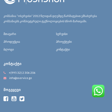
კომპანია “ოსერვისი” 2012 წლიდან დღემდე წარმატებით ემსახურება
კომპანიებს კომპიუტერული ტექნოლოგიების სწორ მართვაში.
მთავარი
სერვისი
პროდუქცია
პროექტები
ბლოგი
კონტაქტი
ᲙᲝᲜᲢᲐᲥᲢᲘ
+(995 32) 2 306 206
info@oservice.ge
ᲛᲝᲒᲕᲧᲔᲕᲘ