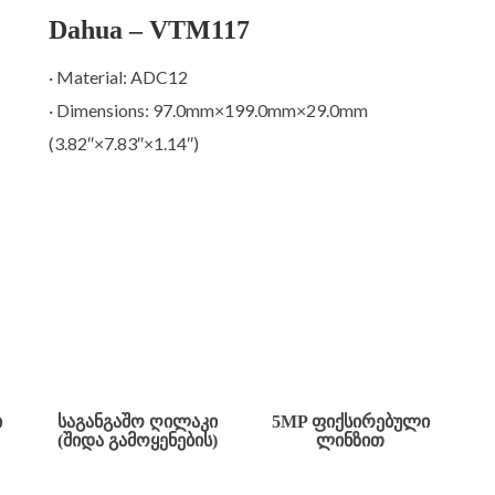
Dahua – VTM117
· Material: ADC12
· Dimensions: 97.0mm×199.0mm×29.0mm
(3.82″×7.83″×1.14″)
Ი
ᲡᲐᲒᲐᲜᲒᲐᲨᲝ ᲦᲘᲚᲐᲙᲘ
5MP ᲤᲘᲥᲡᲘᲠᲔᲑᲣᲚᲘ
(ᲨᲘᲓᲐ ᲒᲐᲛᲝᲧᲔᲜᲔᲑᲘᲡ)
ᲚᲘᲜᲖᲘᲗ