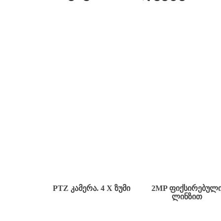
PTZ ᲙᲐᲛᲔᲠᲐ. 4 X ᲖᲣᲛᲘ
2MP ᲤᲘᲥᲡᲘᲠᲔᲑᲣᲚ
ᲚᲘᲜᲖᲘᲗ