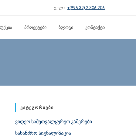
ტელ :
+(995 32) 2 306 206
ᲣᲥᲪᲘᲐ
ᲞᲠᲝᲔᲥᲢᲔᲑᲘ
ᲑᲚᲝᲒᲘ
ᲙᲝᲜᲢᲐᲥᲢᲘ
ᲙᲐᲢᲔᲒᲝᲠᲘᲔᲑᲘ
ვიდეო სამეთვალყურეო კამერები
სახანძრო სიგნალიზაცია