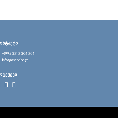
ᲝᲜᲢᲐᲥᲢᲘ
+(995 32) 2 306 206
info@oservice.ge
ᲝᲒᲕᲧᲔᲕᲘ