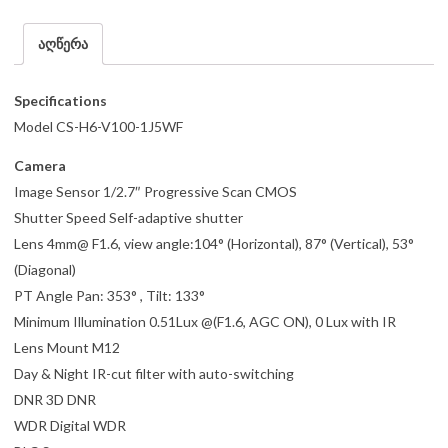
აღწერა
Specifications
Model CS-H6-V100-1J5WF
Camera
Image Sensor 1/2.7″ Progressive Scan CMOS
Shutter Speed Self-adaptive shutter
Lens 4mm@ F1.6, view angle:104° (Horizontal), 87° (Vertical), 53°
(Diagonal)
PT Angle Pan: 353° , Tilt: 133°
Minimum Illumination 0.51Lux @(F1.6, AGC ON), 0 Lux with IR
Lens Mount M12
Day & Night IR-cut filter with auto-switching
DNR 3D DNR
WDR Digital WDR