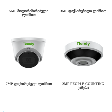
5MP ᲛᲝᲢᲝᲠᲘᲖᲘᲠᲔᲑᲣᲚᲘ
3MP ᲤᲘᲥᲡᲘᲠᲔᲑᲣᲚᲘ ᲚᲘᲜᲖᲘᲗ
ᲚᲘᲜᲖᲘᲗ
2MP ᲤᲘᲥᲡᲘᲠᲔᲑᲣᲚᲘ ᲚᲘᲜᲖᲘᲗ
2MP PEOPLE COUNTING
ᲙᲐᲛᲔᲠᲐ