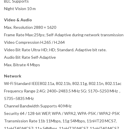
BLC Supports
Night Vision 10 m
Video & Audio
Max. Resolution 2880 × 1620
Frame Rate Max:25fps; Self-Adaptive during network transmission
Video Compression H.265 / H.264
Video Bit Rate Ultra-HD; HD; Standard. Adaptive bit rate.
Audio Bit Rate Self-Adaptive
Max. Bitrate 4 Mbps
Network
Wi-Fi Standard IEEE802.11a, 802.11b, 802.11g, 802.11n, 802.11ac
Frequency Range 2.4G: 2400~2483.5 MHz 5G: 5170~5250 MHz，
5735~5835 MHz
Channel Bandwidth Supports 40 MHz
Security 64 / 128-bit WEP, WPA / WPA2, WPA-PSK / WPA2-PSK
Transmission Rate 11b 11Mbps, 11g 54Mbps, 11nHT20 MCS7,
11nHT40 MCS7; 11a 54Mbps, 11nHT20 MCS7, 11nHT40 MCS7