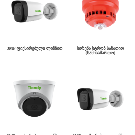
3MP ᲤᲘᲥᲡᲘᲠᲔᲑᲣᲚᲘ ᲚᲘᲜᲖᲘᲗ
ᲡᲘᲠᲔᲜᲐ ᲡᲢᲠᲝᲑ ᲡᲐᲜᲐᲗᲘᲗ
(ᲡᲐᲛᲘᲡᲐᲛᲐᲠᲗᲝ)