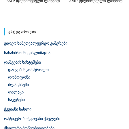
3MP ᲤᲘᲥᲡᲘᲠᲔᲑᲣᲚᲘ ᲚᲘᲜᲖᲘᲗ
8MP ᲤᲘᲥᲡᲘᲠᲔᲑᲣᲚᲘ ᲚᲘᲜᲖᲘᲗ
ᲙᲐᲢᲔᲒᲝᲠᲘᲔᲑᲘ
ვიდეო სამეთვალყურეო კამერები
სახანძრო სიგნალიზაცია
დაშვების სისტემები
დაშვების კონტროლი
დომოფონი
შლაგბაუმი
ღილაკი
საკეტები
ჭკვიანი სახლი
ოპტიკურ-ბოჭკოვანი ქსელები
ქსელური მოწყობილობები