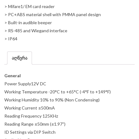
> Mifare1/ EM card reader
> PC+ABS material shell with PMMA panel design
> Built-in audible beeper
> RS-485 and Wiegand interface
> IP64
აღწერა
General
Power Supply12V DC
Working Temperature -20°C to +65°C (-4°F to +149°F)
Working Humidity 10% to 90% (Non Condensing)
Working Current ≤500mA
Reading Frequency 125KHz
Reading Range ≤50mm (≤1.97″)
ID Settings via DIP Switch