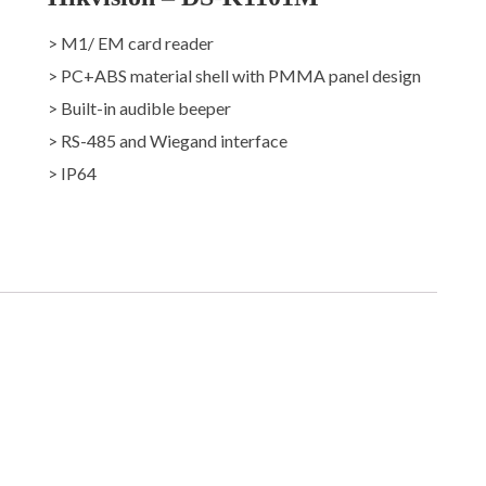
> M1/ EM card reader
> PC+ABS material shell with PMMA panel design
> Built-in audible beeper
> RS-485 and Wiegand interface
> IP64