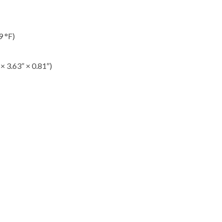
9 °F)
 3.63” × 0.81″)