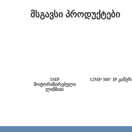
მსგავსი პროდუქტები
5MP
12MP 360° IP ᲙᲐᲛᲔᲠ
ᲛᲝᲢᲝᲠᲘᲖᲘᲠᲔᲑᲣᲚᲘ
ᲚᲘᲜᲖᲘᲗ