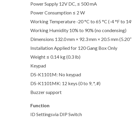
Power Supply 12V DC, ≤ 500 mA
Power Consumption ≤ 2 W
Working Temperature -20 °C to 65 °C (-4 °F to 14
Working Humidity 10% to 90% (no condensing)
Dimensions 132.0 mm × 92.3 mm × 20.5 mm (5.20” ×
Installation Applied for 120 Gang Box Only
Weight ≤ 0.14 kg (0.3 lb)
Keypad
DS-K1101M: No keypad
DS-K1101MK: 12 keys (0 to 9, *, #)
Buzzer support
Function
ID Settingsvia DIP Switch