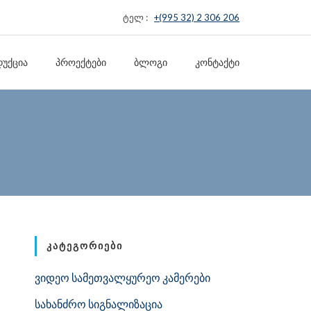
ტელ :
+(995 32) 2 306 206
ᲣᲥᲪᲘᲐ
ᲞᲠᲝᲔᲥᲢᲔᲑᲘ
ᲑᲚᲝᲒᲘ
ᲙᲝᲜᲢᲐᲥᲢᲘ
ᲙᲐᲢᲔᲒᲝᲠᲘᲔᲑᲘ
ვიდეო სამეთვალყურეო კამერები
სახანძრო სიგნალიზაცია