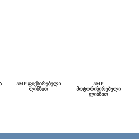
Ა
5MP ᲤᲘᲥᲡᲘᲠᲔᲑᲣᲚᲘ
5MP
ᲚᲘᲜᲖᲘᲗ
ᲛᲝᲢᲝᲠᲘᲖᲘᲠᲔᲑᲣᲚᲘ
ᲚᲘᲜᲖᲘᲗ