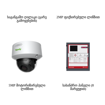
ᲡᲐᲒᲐᲜᲒᲐᲨᲝ ᲦᲘᲚᲐᲙᲘ (ᲒᲐᲠᲔ
2MP ᲤᲘᲥᲡᲘᲠᲔᲑᲣᲚᲘ ᲚᲘᲜᲖᲘᲗ
ᲒᲐᲛᲝᲧᲔᲜᲔᲑᲘᲡ)
5MP ᲛᲝᲢᲝᲠᲘᲖᲘᲠᲔᲑᲣᲚᲘ
ᲡᲐᲮᲐᲜᲫᲠᲝ ᲞᲐᲜᲔᲚᲘ (8
ᲚᲘᲜᲖᲘᲗ
ᲛᲐᲠᲧᲣᲟᲘᲗ)