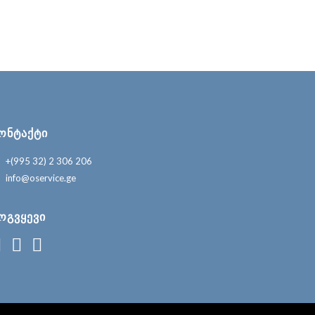
ᲝᲜᲢᲐᲥᲢᲘ
+(995 32) 2 306 206
info@oservice.ge
ᲝᲒᲕᲧᲔᲕᲘ