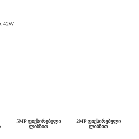
x. 42W
5MP ᲤᲘᲥᲡᲘᲠᲔᲑᲣᲚᲘ
2MP ᲤᲘᲥᲡᲘᲠᲔᲑᲣᲚᲘ
Ი
ᲚᲘᲜᲖᲘᲗ
ᲚᲘᲜᲖᲘᲗ