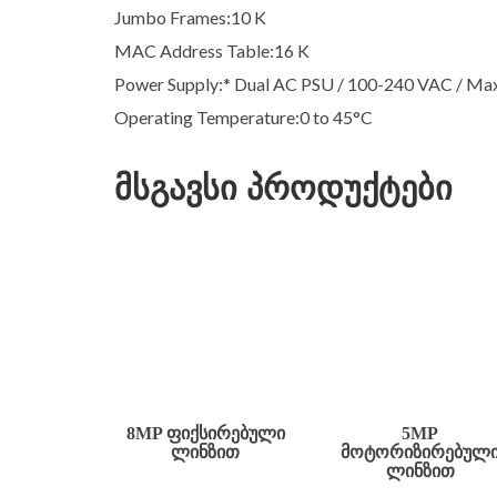
Jumbo Frames:10 K
MAC Address Table:16 K
Power Supply:* Dual AC PSU / 100-240 VAC / Ma
Operating Temperature:0 to 45°C
მსგავსი პროდუქტები
8MP ᲤᲘᲥᲡᲘᲠᲔᲑᲣᲚᲘ
5MP
ᲚᲘᲜᲖᲘᲗ
ᲛᲝᲢᲝᲠᲘᲖᲘᲠᲔᲑᲣᲚ
ᲚᲘᲜᲖᲘᲗ