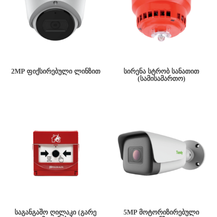
2MP ᲤᲘᲥᲡᲘᲠᲔᲑᲣᲚᲘ ᲚᲘᲜᲖᲘᲗ
ᲡᲘᲠᲔᲜᲐ ᲡᲢᲠᲝᲑ ᲡᲐᲜᲐᲗᲘᲗ
(ᲡᲐᲛᲘᲡᲐᲛᲐᲠᲗᲝ)
ᲡᲐᲒᲐᲜᲒᲐᲨᲝ ᲦᲘᲚᲐᲙᲘ (ᲒᲐᲠᲔ
5MP ᲛᲝᲢᲝᲠᲘᲖᲘᲠᲔᲑᲣᲚᲘ