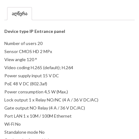
აღწერა
Device type IP Entrance panel
Number of users 20
Sensor CMOS HD 2 MPx
View angle 120 °
Video coding H.265 (default); H.264
Power supply input 15 V DC
PoE 48 V DC (802.3af)
Power consumption 4,5 W (Max.)
Lock output 1 x Relay NO/NC (4 A / 36 V DC/AC)
Gate output NO Relay (4 A / 36 V DC/AC)
Port LAN 1 x 10M / 100M Ethernet
Wi-Fi No
Standalone mode No