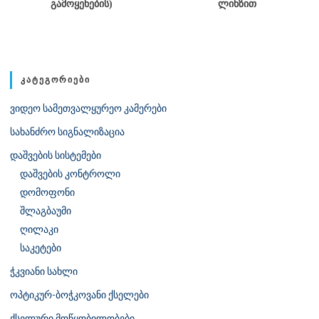
ᲒᲐᲛᲝᲧᲔᲜᲔᲑᲘᲡ)
ᲚᲘᲜᲖᲘᲗ
ᲙᲐᲢᲔᲒᲝᲠᲘᲔᲑᲘ
ვიდეო სამეთვალყურეო კამერები
სახანძრო სიგნალიზაცია
დაშვების სისტემები
დაშვების კონტროლი
დომოფონი
შლაგბაუმი
ღილაკი
საკეტები
ჭკვიანი სახლი
ოპტიკურ-ბოჭკოვანი ქსელები
ქსელური მოწყობილობები