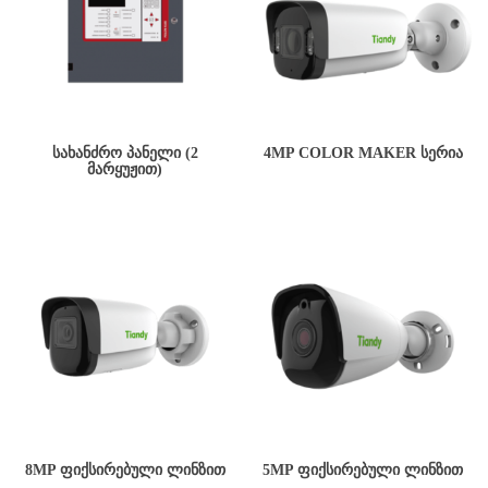
ᲡᲐᲮᲐᲜᲫᲠᲝ ᲞᲐᲜᲔᲚᲘ (2
4MP COLOR MAKER ᲡᲔᲠᲘᲐ
ᲛᲐᲠᲧᲣᲟᲘᲗ)
8MP ᲤᲘᲥᲡᲘᲠᲔᲑᲣᲚᲘ ᲚᲘᲜᲖᲘᲗ
5MP ᲤᲘᲥᲡᲘᲠᲔᲑᲣᲚᲘ ᲚᲘᲜᲖᲘᲗ