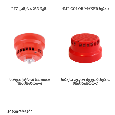
PTZ ᲙᲐᲛᲔᲠᲐ. 25X ᲖᲣᲛᲘ
4MP COLOR MAKER ᲡᲔᲠᲘᲐ
ᲡᲘᲠᲔᲜᲐ ᲡᲢᲠᲝᲑ ᲡᲐᲜᲐᲗᲘᲗ
ᲡᲘᲠᲔᲜᲐ ᲐᲣᲓᲘᲝ ᲨᲔᲢᲧᲝᲑᲘᲜᲔᲑᲘᲗ
(ᲡᲐᲛᲘᲡᲐᲛᲐᲠᲗᲝ)
(ᲡᲐᲛᲘᲡᲐᲛᲐᲠᲗᲝ)
ᲙᲐᲢᲔᲒᲝᲠᲘᲔᲑᲘ