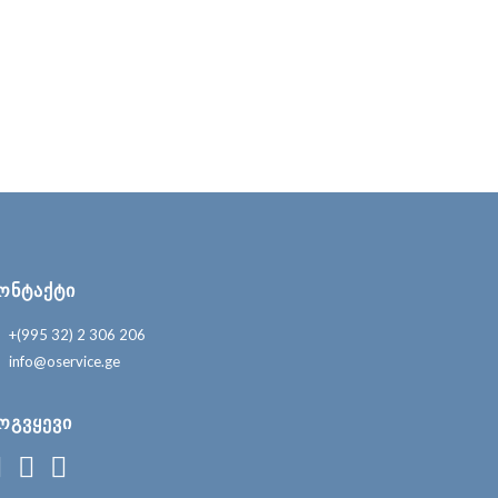
ᲝᲜᲢᲐᲥᲢᲘ
+(995 32) 2 306 206
info@oservice.ge
ᲝᲒᲕᲧᲔᲕᲘ