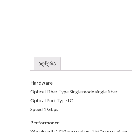
აღწერა
Hardware
Optical Fiber Type Single mode single fiber
Optical Port Type LC
Speed 1 Gbps
Performance
Wavelength 1310 nm sending; 1550 nm receiving