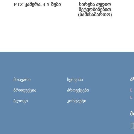
PTZ ᲙᲐᲛᲔᲠᲐ. 4 X ᲖᲣᲛᲘ
ᲡᲘᲠᲔᲜᲐ ᲐᲣᲓᲘᲝ
ᲨᲔᲢᲧᲝᲑᲘᲜᲔᲑᲘᲗ
(ᲡᲐᲛᲘᲡᲐᲛᲐᲠᲗᲝ)
Კ
მთავარი
სერვისი
პროდუქცია
პროექტები
ბლოგი
კონტაქტი
Მ