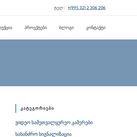
ტელ :
+(995 32) 2 306 206
ᲣᲥᲪᲘᲐ
ᲞᲠᲝᲔᲥᲢᲔᲑᲘ
ᲑᲚᲝᲒᲘ
ᲙᲝᲜᲢᲐᲥᲢᲘ
ᲙᲐᲢᲔᲒᲝᲠᲘᲔᲑᲘ
ვიდეო სამეთვალყურეო კამერები
სახანძრო სიგნალიზაცია