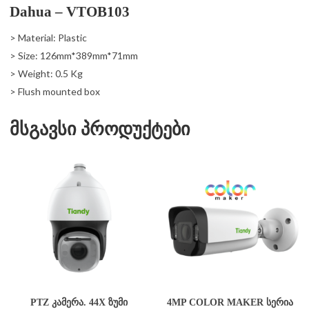
Dahua – VTOB103
> Material: Plastic
> Size: 126mm*389mm*71mm
> Weight: 0.5 Kg
> Flush mounted box
მსგავსი პროდუქტები
PTZ ᲙᲐᲛᲔᲠᲐ. 44X ᲖᲣᲛᲘ
4MP COLOR MAKER ᲡᲔᲠᲘᲐ