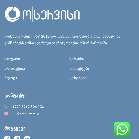
კომპანია “ოსერვისი” 2012 წლიდან დღემდე წარმატებით ემსახურება
კომპანიებს კომპიუტერული ტექნოლოგიების სწორ მართვაში.
მთავარი
სერვისი
პროდუქცია
პროექტები
ბლოგი
კონტაქტი
ᲙᲝᲜᲢᲐᲥᲢᲘ
+(995 32) 2 306 206
info@oservice.ge
ᲛᲝᲒᲕᲧᲔᲕᲘ