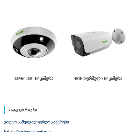
12MP 360° IP ᲙᲐᲛᲔᲠᲐ
4MP ᲗᲔᲠᲛᲣᲚᲘ IP ᲙᲐᲛᲔᲠᲐ
ᲙᲐᲢᲔᲒᲝᲠᲘᲔᲑᲘ
ვიდეო სამეთვალყურეო კამერები
სახანძრო სიგნალიზაცია