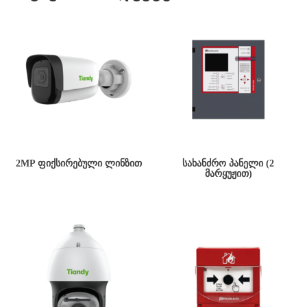
2MP ᲤᲘᲥᲡᲘᲠᲔᲑᲣᲚᲘ ᲚᲘᲜᲖᲘᲗ
ᲡᲐᲮᲐᲜᲫᲠᲝ ᲞᲐᲜᲔᲚᲘ (2
ᲛᲐᲠᲧᲣᲟᲘᲗ)