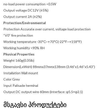
no-load power consumption <0.5W
Output voltage DC12V (±5%)
Output current 2A (±2%)
Protection/Environmental
Protection Accurate over current, voltage load protection
“V0” fire protection
Working temperature -30℃~+70℃(-22℉~+158℉)
Working humidity <90% RH
Physical Properties
Weight 160g(0.35lb)
Dimension(LxWxH) 88mmx37mmx138mm (3.46”x1.46“x5.43”)
Installation Wall mount
Color Grey
Input Palisade terminal
Output DC output wire 60mm (interface: φ5.5×φ2.1)
მსგავსი პროდუქტები