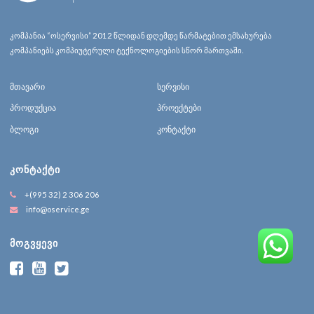
კომპანია “ოსერვისი” 2012 წლიდან დღემდე წარმატებით ემსახურება
კომპანიებს კომპიუტერული ტექნოლოგიების სწორ მართვაში.
მთავარი
სერვისი
პროდუქცია
პროექტები
ბლოგი
კონტაქტი
ᲙᲝᲜᲢᲐᲥᲢᲘ
+(995 32) 2 306 206
info@oservice.ge
ᲛᲝᲒᲕᲧᲔᲕᲘ