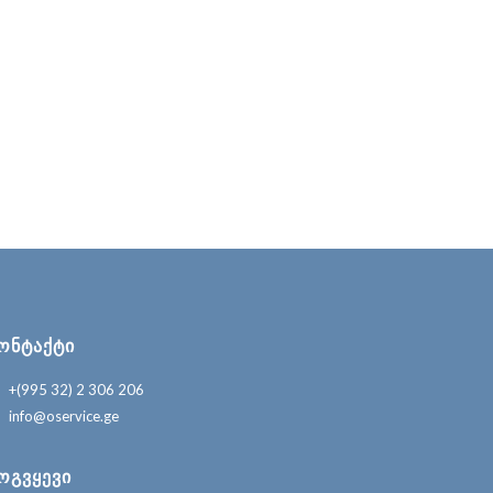
ᲝᲜᲢᲐᲥᲢᲘ
+(995 32) 2 306 206
info@oservice.ge
ᲝᲒᲕᲧᲔᲕᲘ