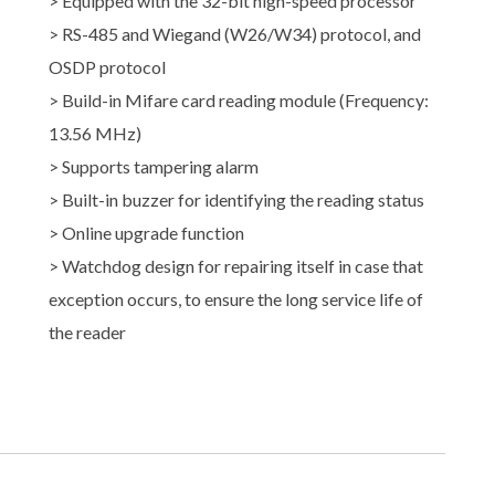
> Equipped with the 32-bit high-speed processor
> RS-485 and Wiegand (W26/W34) protocol, and
OSDP protocol
> Build-in Mifare card reading module (Frequency:
13.56 MHz)
> Supports tampering alarm
> Built-in buzzer for identifying the reading status
> Online upgrade function
> Watchdog design for repairing itself in case that
exception occurs, to ensure the long service life of
the reader