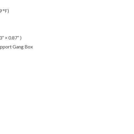
9 °F)
” × 0.87” )
Support Gang Box