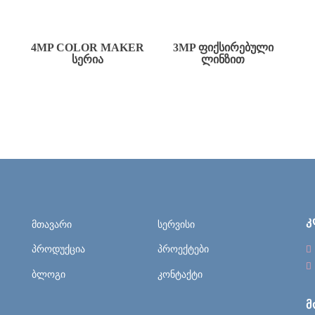
4MP COLOR MAKER
3MP ᲤᲘᲥᲡᲘᲠᲔᲑᲣᲚᲘ
ᲡᲔᲠᲘᲐ
ᲚᲘᲜᲖᲘᲗ
Კ
მთავარი
სერვისი
პროდუქცია
პროექტები
ბლოგი
კონტაქტი
Მ