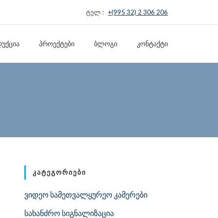
ტელ :
+(995 32) 2 306 206
ᲣᲥᲪᲘᲐ
ᲞᲠᲝᲔᲥᲢᲔᲑᲘ
ᲑᲚᲝᲒᲘ
ᲙᲝᲜᲢᲐᲥᲢᲘ
ᲙᲐᲢᲔᲒᲝᲠᲘᲔᲑᲘ
ვიდეო სამეთვალყურეო კამერები
სახანძრო სიგნალიზაცია