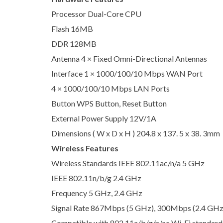
Processor Dual-Core CPU
Flash 16MB
DDR 128MB
Antenna 4 × Fixed Omni-Directional Antennas
Interface 1 × 1000/100/10 Mbps WAN Port
4 × 1000/100/10 Mbps LAN Ports
Button WPS Button, Reset Button
External Power Supply 12V/1A
Dimensions ( W x D x H ) 204.8 x 137. 5 x 38. 3mm
Wireless Features
Wireless Standards IEEE 802.11ac/n/a 5 GHz
IEEE 802.11n/b/g 2.4 GHz
Frequency 5 GHz, 2.4 GHz
Signal Rate 867Mbps (5 GHz), 300Mbps (2.4 GHz
Compatible with 802.11a/b/g/n/ac Wi-Fi standard