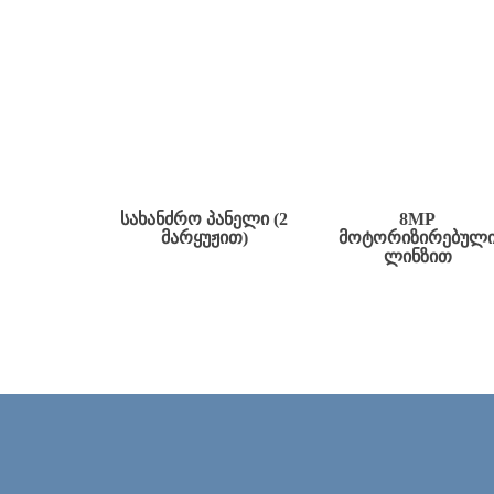
ᲡᲐᲮᲐᲜᲫᲠᲝ ᲞᲐᲜᲔᲚᲘ (2
8MP
ᲛᲐᲠᲧᲣᲟᲘᲗ)
ᲛᲝᲢᲝᲠᲘᲖᲘᲠᲔᲑᲣᲚ
ᲚᲘᲜᲖᲘᲗ