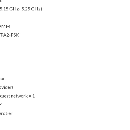
(5.15 GHz~5.25 GHz)
, WMM
WPA2-PSK
ion
viders
uest network × 1
Z
rotier