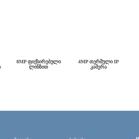
8MP ᲤᲘᲥᲡᲘᲠᲔᲑᲣᲚᲘ
4MP ᲗᲔᲠᲛᲣᲚᲘ IP
Ი
ᲚᲘᲜᲖᲘᲗ
ᲙᲐᲛᲔᲠᲐ
Კ