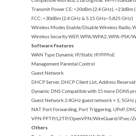
Transmit Power CE: <20dBm (2.4 GHz), <23dBm 
FCC: <30dBm (2.4 GHz & 5.15 GHz~5.825 GHz)
Wireless Modes Enable/Disable Wireless Radio
Wireless Security WEP, WPA/WPA2, WPA-PSK/
Software Features
WAN Type Dynamic IP/Static IP/PPPoE
Management Parental Control
Guest Network
DHCP Server, DHCP Client List, Address Reservat
Dynamic DNS Compatible with 15 more DDNS pro
Guest Network 2.4GHz guest network × 1; 5GHz g
NAT Port Forwarding, Port Triggering, UPnP, DM
VPN PPTP/L2TP/OpenVPN/WireGuard/IPsec/Ze
Others