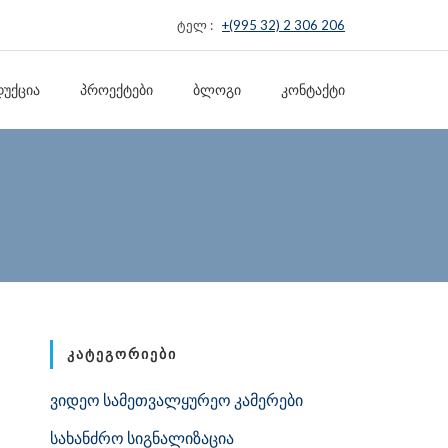
ტელ :
+(995 32) 2 306 206
ᲣᲥᲪᲘᲐ
ᲞᲠᲝᲔᲥᲢᲔᲑᲘ
ᲑᲚᲝᲒᲘ
ᲙᲝᲜᲢᲐᲥᲢᲘ
ᲙᲐᲢᲔᲒᲝᲠᲘᲔᲑᲘ
ვიდეო სამეთვალყურეო კამერები
სახანძრო სიგნალიზაცია