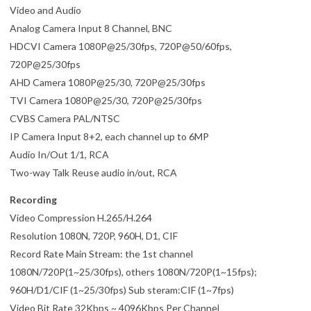
Video and Audio
Analog Camera Input 8 Channel, BNC
HDCVI Camera 1080P@25/30fps, 720P@50/60fps,
720P@25/30fps
AHD Camera 1080P@25/30, 720P@25/30fps
TVI Camera 1080P@25/30, 720P@25/30fps
CVBS Camera PAL/NTSC
IP Camera Input 8+2, each channel up to 6MP
Audio In/Out 1/1, RCA
Two-way Talk Reuse audio in/out, RCA
Recording
Video Compression H.265/H.264
Resolution 1080N, 720P, 960H, D1, CIF
Record Rate Main Stream: the 1st channel
1080N/720P(1~25/30fps), others 1080N/720P(1~15fps);
960H/D1/CIF (1~25/30fps) Sub steram:CIF (1~7fps)
Video Bit Rate 32Kbps ~ 4096Kbps Per Channel