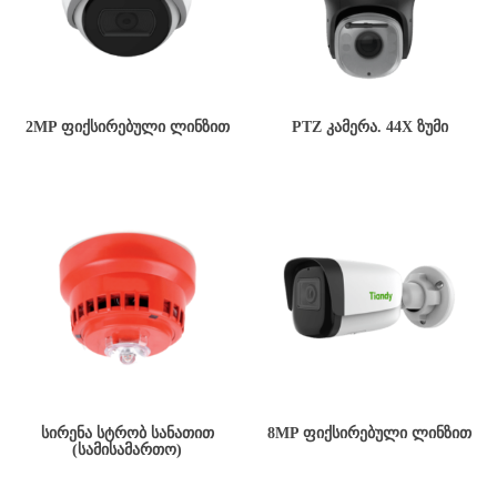
2MP ᲤᲘᲥᲡᲘᲠᲔᲑᲣᲚᲘ ᲚᲘᲜᲖᲘᲗ
PTZ ᲙᲐᲛᲔᲠᲐ. 44X ᲖᲣᲛᲘ
ᲡᲘᲠᲔᲜᲐ ᲡᲢᲠᲝᲑ ᲡᲐᲜᲐᲗᲘᲗ
8MP ᲤᲘᲥᲡᲘᲠᲔᲑᲣᲚᲘ ᲚᲘᲜᲖᲘᲗ
(ᲡᲐᲛᲘᲡᲐᲛᲐᲠᲗᲝ)