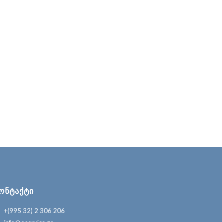
ᲝᲜᲢᲐᲥᲢᲘ
+(995 32) 2 306 206