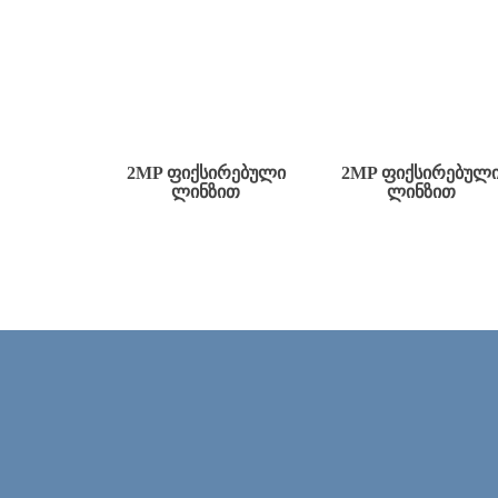
2MP ᲤᲘᲥᲡᲘᲠᲔᲑᲣᲚᲘ
2MP ᲤᲘᲥᲡᲘᲠᲔᲑᲣᲚ
ᲚᲘᲜᲖᲘᲗ
ᲚᲘᲜᲖᲘᲗ