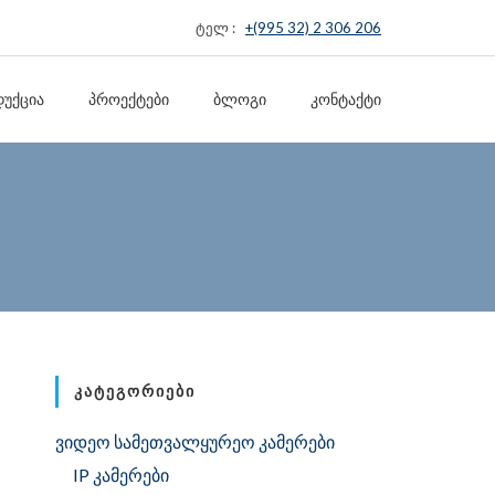
ტელ :
+(995 32) 2 306 206
ᲣᲥᲪᲘᲐ
ᲞᲠᲝᲔᲥᲢᲔᲑᲘ
ᲑᲚᲝᲒᲘ
ᲙᲝᲜᲢᲐᲥᲢᲘ
ᲙᲐᲢᲔᲒᲝᲠᲘᲔᲑᲘ
ვიდეო სამეთვალყურეო კამერები
IP კამერები