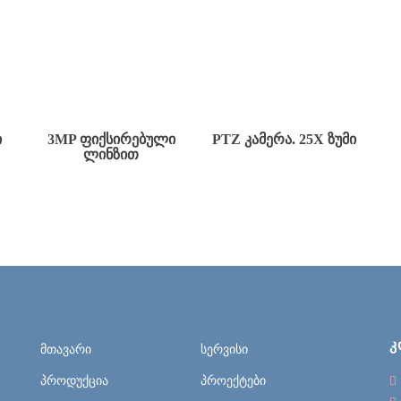
Ი
3MP ᲤᲘᲥᲡᲘᲠᲔᲑᲣᲚᲘ
PTZ ᲙᲐᲛᲔᲠᲐ. 25X ᲖᲣᲛᲘ
ᲚᲘᲜᲖᲘᲗ
Კ
მთავარი
სერვისი
პროდუქცია
პროექტები