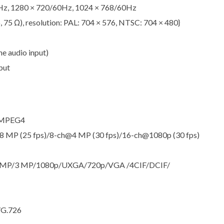
z, 1280 × 720/60Hz, 1024 × 768/60Hz
 75 Ω), resolution: PAL: 704 × 576, NTSC: 704 × 480}
e audio input)
put
/MPEG4
8 MP (25 fps)/8-ch@4 MP (30 fps)/16-ch@1080p (30 fps)
/4 MP/3 MP/1080p/UXGA/720p/VGA /4CIF/DCIF/
/G.726