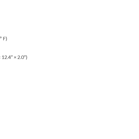
º F)
12.4″ × 2.0″)