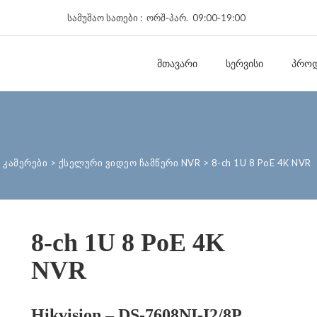
სამუშაო სათები : ორშ‑პარ. 09:00‑19:00
ᲛᲗᲐᲕᲐᲠᲘ
ᲡᲔᲠᲕᲘᲡᲘ
ᲞᲠᲝᲓ
 კამერები
>
ქსელური ვიდეო ჩამწერი NVR
>
8-ch 1U 8 PoE 4K NVR
8-ch 1U 8 PoE 4K
NVR
Hikvision – DS-7608NI-I2/8P