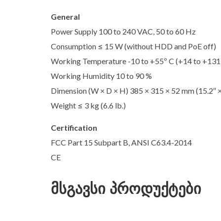
General
Power Supply 100 to 240 VAC, 50 to 60 Hz
Consumption ≤ 15 W (without HDD and PoE off)
Working Temperature -10 to +55º C (+14 to +131
Working Humidity 10 to 90 %
Dimension (W × D × H) 385 × 315 × 52 mm (15.2″ × 
Weight ≤ 3 kg (6.6 lb.)
Certification
FCC Part 15 Subpart B, ANSI C63.4-2014
CE
მსგავსი პროდუქტები