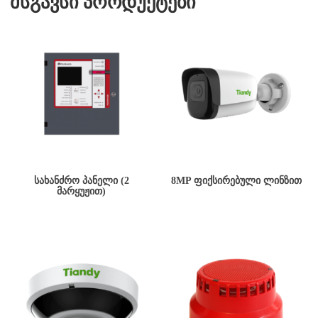
მსგავსი პროდუქტები
ᲡᲐᲮᲐᲜᲫᲠᲝ ᲞᲐᲜᲔᲚᲘ (2
8MP ᲤᲘᲥᲡᲘᲠᲔᲑᲣᲚᲘ ᲚᲘᲜᲖᲘᲗ
ᲛᲐᲠᲧᲣᲟᲘᲗ)