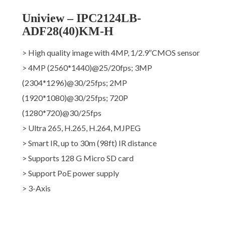
Uniview – IPC2124LB-
ADF28(40)KM-H
> High quality image with 4MP, 1/2.9″CMOS sensor
> 4MP (2560*1440)@25/20fps; 3MP
(2304*1296)@30/25fps; 2MP
(1920*1080)@30/25fps; 720P
(1280*720)@30/25fps
> Ultra 265, H.265, H.264, MJPEG
> Smart IR, up to 30m (98ft) IR distance
> Supports 128 G Micro SD card
> Support PoE power supply
> 3-Axis