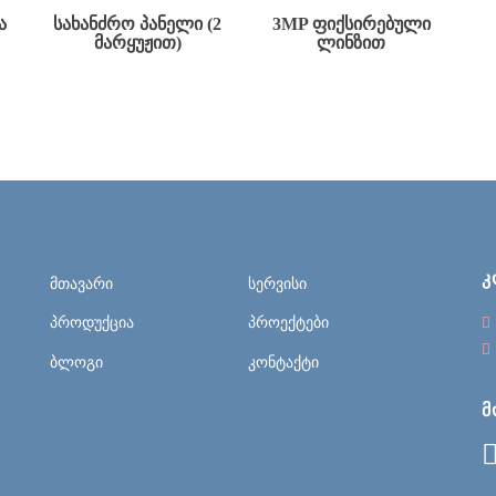
Ა
ᲡᲐᲮᲐᲜᲫᲠᲝ ᲞᲐᲜᲔᲚᲘ (2
3MP ᲤᲘᲥᲡᲘᲠᲔᲑᲣᲚᲘ
ᲛᲐᲠᲧᲣᲟᲘᲗ)
ᲚᲘᲜᲖᲘᲗ
Კ
მთავარი
სერვისი
პროდუქცია
პროექტები
ბლოგი
კონტაქტი
Მ