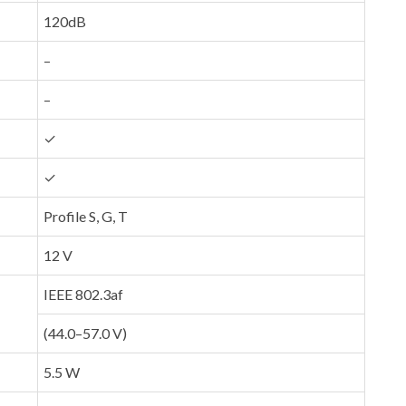
120dB
–
–
✓
✓
Profile S, G, T
12 V
IEEE 802.3af
(44.0–57.0 V)
5.5 W