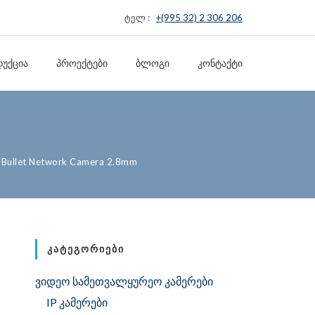
ტელ :
+(995 32) 2 306 206
ᲣᲥᲪᲘᲐ
ᲞᲠᲝᲔᲥᲢᲔᲑᲘ
ᲑᲚᲝᲒᲘ
ᲙᲝᲜᲢᲐᲥᲢᲘ
 Bullet Network Camera 2.8mm
ᲙᲐᲢᲔᲒᲝᲠᲘᲔᲑᲘ
ვიდეო სამეთვალყურეო კამერები
IP კამერები