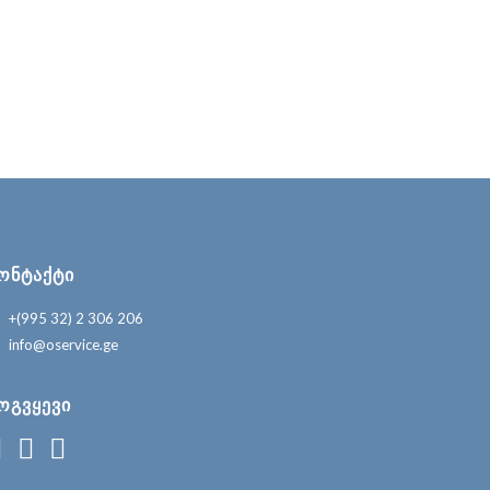
ᲝᲜᲢᲐᲥᲢᲘ
+(995 32) 2 306 206
info@oservice.ge
ᲝᲒᲕᲧᲔᲕᲘ