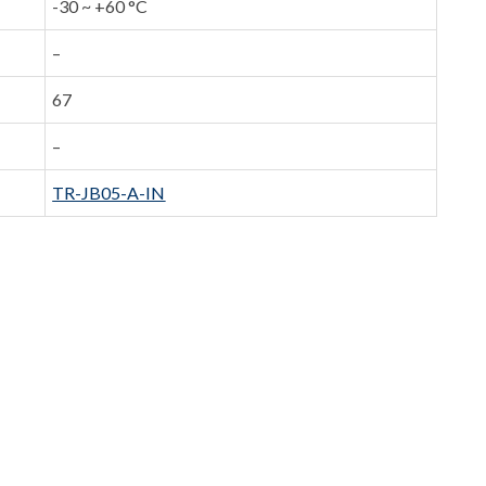
-30 ~ +60 °C
–
67
–
TR-JB05-A-IN