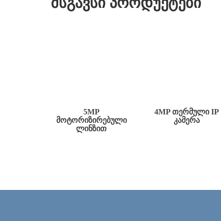
მსგავსი პროდუქტები
5MP
4MP ᲗᲔᲠᲛᲣᲚᲘ IP
ᲛᲝᲢᲝᲠᲘᲖᲘᲠᲔᲑᲣᲚᲘ
ᲙᲐᲛᲔᲠᲐ
ᲚᲘᲜᲖᲘᲗ