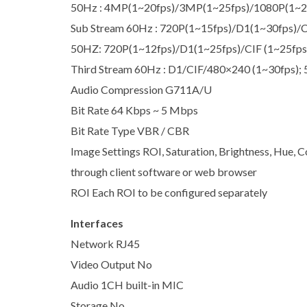
50Hz : 4MP(1~20fps)/3MP(1~25fps)/1080P(1~2
Sub Stream 60Hz : 720P(1~15fps)/D1(1~30fps)/C
50HZ: 720P(1~12fps)/D1(1~25fps)/CIF (1~25fps
Third Stream 60Hz : D1/CIF/480×240 (1~30fps);
Audio Compression G711A/U
Bit Rate 64 Kbps ~ 5 Mbps
Bit Rate Type VBR / CBR
Image Settings ROI, Saturation, Brightness, Hue, C
through client software or web browser
ROI Each ROI to be configured separately
Interfaces
Network RJ45
Video Output No
Audio 1CH built-in MIC
Storage No