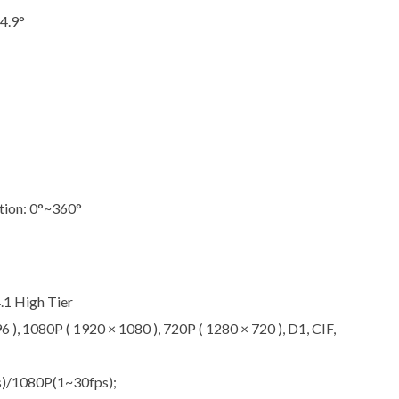
54.9°
tion: 0°~360°
1 High Tier
), 1080P ( 1920 × 1080 ), 720P ( 1280 × 720 ), D1, CIF,
)/1080P(1~30fps);