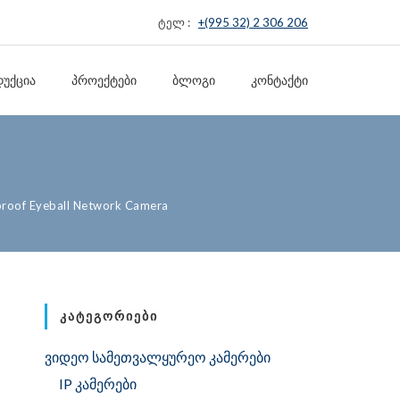
ტელ :
+(995 32) 2 306 206
ᲣᲥᲪᲘᲐ
ᲞᲠᲝᲔᲥᲢᲔᲑᲘ
ᲑᲚᲝᲒᲘ
ᲙᲝᲜᲢᲐᲥᲢᲘ
roof Eyeball Network Camera
ᲙᲐᲢᲔᲒᲝᲠᲘᲔᲑᲘ
ვიდეო სამეთვალყურეო კამერები
IP კამერები