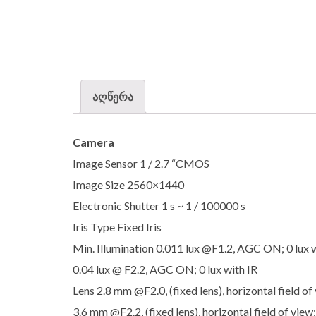
აღწერა
Camera
Image Sensor 1 / 2.7 “CMOS
Image Size 2560×1440
Electronic Shutter 1 s ~ 1 / 100000 s
Iris Type Fixed Iris
Min. Illumination 0.011 lux @F1.2, AGC ON; 0 lux w
0.04 lux @ F2.2, AGC ON; 0 lux with IR
Lens 2.8 mm @F2.0, (fixed lens), horizontal field of
3.6 mm @F2.2, (fixed lens), horizontal field of view