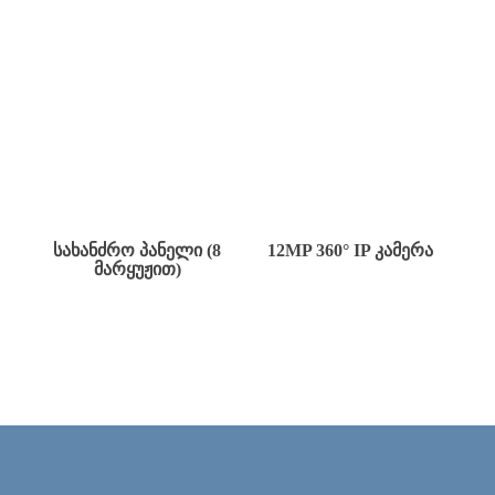
ᲡᲐᲮᲐᲜᲫᲠᲝ ᲞᲐᲜᲔᲚᲘ (8
12MP 360° IP ᲙᲐᲛᲔᲠᲐ
ᲛᲐᲠᲧᲣᲟᲘᲗ)