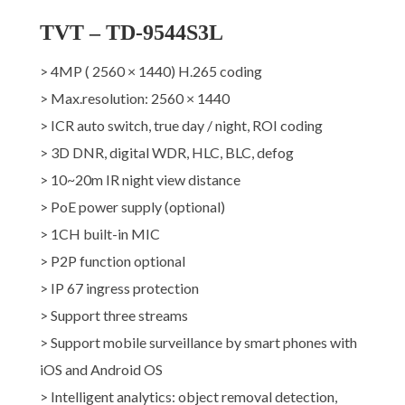
TVT – TD-9544S3L
> 4MP ( 2560 × 1440) H.265 coding
> Max.resolution: 2560 × 1440
> ICR auto switch, true day / night, ROI coding
> 3D DNR, digital WDR, HLC, BLC, defog
> 10~20m IR night view distance
> PoE power supply (optional)
> 1CH built-in MIC
> P2P function optional
> IP 67 ingress protection
> Support three streams
> Support mobile surveillance by smart phones with
iOS and Android OS
> Intelligent analytics: object removal detection,