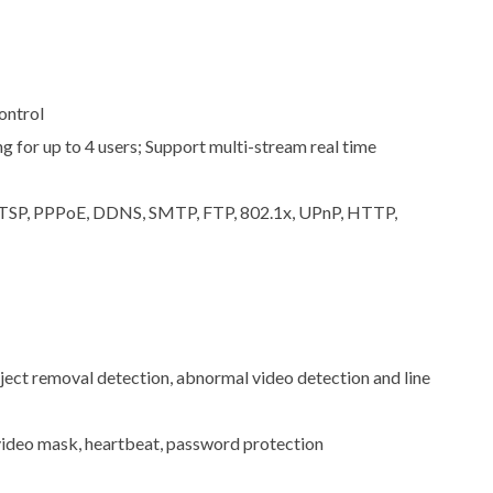
ontrol
 for up to 4 users; Support multi-stream real time
RTSP, PPPoE, DDNS, SMTP, FTP, 802.1x, UPnP, HTTP,
bject removal detection, abnormal video detection and line
 video mask, heartbeat, password protection