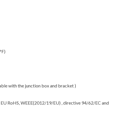
°F)
able with the junction box and bracket )
e EU RoHS, WEEE(2012/19/EU) , directive 94/62/EC and