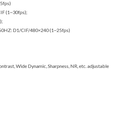
5fps)
IF (1~30fps);
);
 50HZ: D1/CIF/480×240 (1~25fps)
ontrast, Wide Dynamic, Sharpness, NR, etc. adjustable