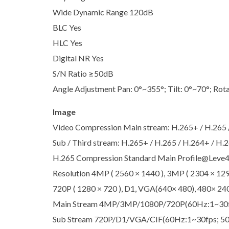
Wide Dynamic Range 120dB
BLC Yes
HLC Yes
Digital NR Yes
S/N Ratio ≥50dB
Angle Adjustment Pan: 0°~355°; Tilt: 0°~70°; Rot
Image
Video Compression Main stream: H.265+ / H.265 
Sub / Third stream: H.265+ / H.265 / H.264+ / H
H.265 Compression Standard Main Profile@Leve4.
Resolution 4MP ( 2560 × 1440 ), 3MP ( 2304 × 1296
720P ( 1280 × 720 ), D1, VGA(640× 480), 480× 240
Main Stream 4MP/3MP/1080P/720P(60Hz:1~30f
Sub Stream 720P/D1/VGA/CIF(60Hz:1~30fps; 5