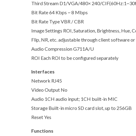
Third Stream D1/VGA/480× 240/CIF(60Hz:1~30f
Bit Rate 64 Kbps ~ 8 Mbps
Bit Rate Type VBR / CBR
Image Settings ROI, Saturation, Brightness, Hue, 
Flip, NR, etc. adjustable through client software 
Audio Compression G711A/U
ROI Each ROI to be configured separately
Interfaces
Network RJ45
Video Output No
Audio 1CH audio input; 1CH built-in MIC
Storage Built-in micro SD card slot, up to 256GB
Reset Yes
Functions