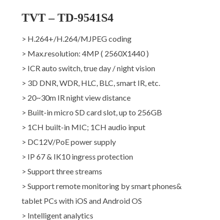
TVT – TD-9541S4
> H.264+/H.264/MJPEG coding
> Max.resolution: 4MP ( 2560X1440 )
> ICR auto switch, true day / night vision
> 3D DNR, WDR, HLC, BLC, smart IR, etc.
> 20~30m IR night view distance
> Built-in micro SD card slot, up to 256GB
> 1CH built-in MIC; 1CH audio input
> DC12V/PoE power supply
> IP 67 & IK10 ingress protection
> Support three streams
> Support remote monitoring by smart phones&
tablet PCs with iOS and Android OS
> Intelligent analytics