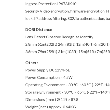
Ingress Protection IP67&IK10
Security Video encryption, firmware encryption, HT
lock, IP address filtering, 802.1x authentication,
DORI Distance
Lens Detect Observe Recognize Identify
2.8mm 61m(202ft) 24m(81ft) 12m(40ft) 6m(20ft)
3.6mm 79m(259ft) 31m(103ft) 15m(51ft) 7m(25ft
Others
Power Supply DC12V/PoE
Power Consumption < 4.5W
Operating Environment – 30 °C ~ 60 °C (-22°F~140
Storage Environment – 30 °C ~ 65°C (-22°F~149°F)
Dimensions ( mm ) Ø 119 × 87.8
Weight ( net ) Approx. 0.64KG