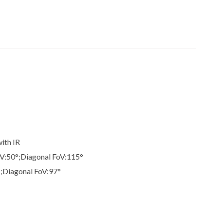
ith IR
oV:50°;Diagonal FoV:115°
°;Diagonal FoV:97°