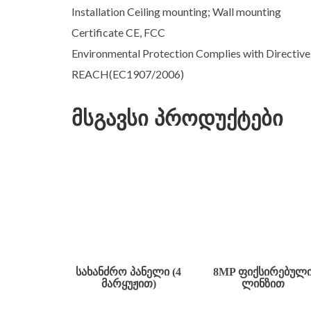
Installation Ceiling mounting; Wall mounting
Certificate CE, FCC
Environmental Protection Complies with Directiv
REACH(EC1907/2006)
მსგავსი პროდუქტები
ᲡᲐᲮᲐᲜᲫᲠᲝ ᲞᲐᲜᲔᲚᲘ (4
8MP ᲤᲘᲥᲡᲘᲠᲔᲑᲣᲚ
ᲛᲐᲠᲧᲣᲟᲘᲗ)
ᲚᲘᲜᲖᲘᲗ