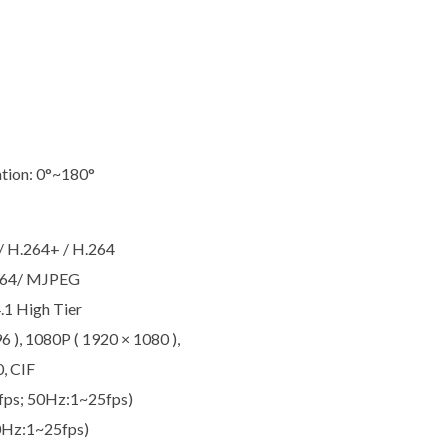
ation: 0°~180°
/ H.264+ / H.264
.264/ MJPEG
1 High Tier
 ), 1080P ( 1920 × 1080 ),
, CIF
ps; 50Hz:1~25fps)
0Hz:1~25fps)