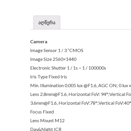
აღწერა
Camera
Image Sensor 1 / 3 “CMOS
Image Size 2560×1440
Electronic Shutter 1 / 1s ~ 1 / 100000s
Iris Type Fixed Iris
Min. Illumination 0.005 lux @F1.6, AGC ON; 0 lux w
Lens 2.8mm@F1.6, Horizontal FoV: 94°;Vertical F
3.6mm@F1.6, Horizontal FoV:78°;Vertical FoV:40
Focus Fixed
Lens Mount M12
Day&Night ICR