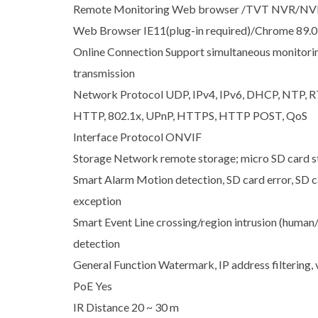
Remote Monitoring Web browser /TVT NVR/N
Web Browser IE11(plug-in required)/Chrome 89.0
Online Connection Support simultaneous monitoring
transmission
Network Protocol UDP, IPv4, IPv6, DHCP, NTP, 
HTTP, 802.1x, UPnP, HTTPS, HTTP POST, QoS
Interface Protocol ONVIF
Storage Network remote storage; micro SD card s
Smart Alarm Motion detection, SD card error, SD car
exception
Smart Event Line crossing/region intrusion (human/
detection
General Function Watermark, IP address filtering, v
PoE Yes
IR Distance 20 ~ 30 m