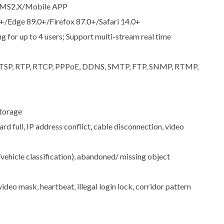
VMS2.X/Mobile APP
+/Edge 89.0+/Firefox 87.0+/Safari 14.0+
 for up to 4 users; Support multi-stream real time
RTSP, RTP, RTCP, PPPoE, DDNS, SMTP, FTP, SNMP, RTMP,
torage
d full, IP address conflict, cable disconnection, video
vehicle classification), abandoned/ missing object
ideo mask, heartbeat, illegal login lock, corridor pattern