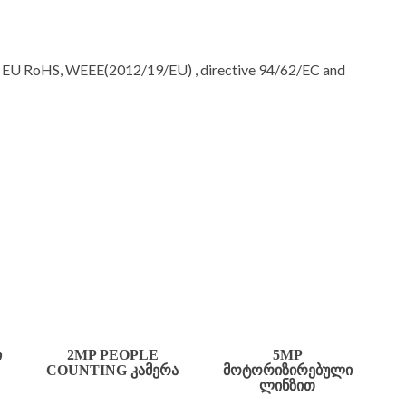
e EU RoHS, WEEE(2012/19/EU) , directive 94/62/EC and
Ი
2MP PEOPLE
5MP
COUNTING ᲙᲐᲛᲔᲠᲐ
ᲛᲝᲢᲝᲠᲘᲖᲘᲠᲔᲑᲣᲚᲘ
ᲚᲘᲜᲖᲘᲗ