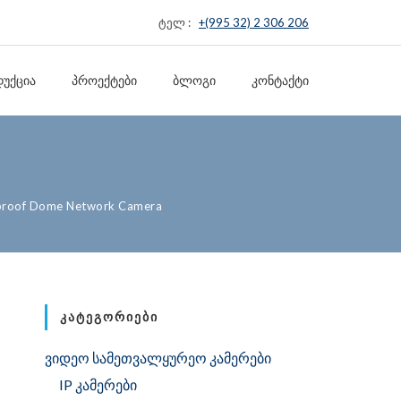
ტელ :
+(995 32) 2 306 206
ᲣᲥᲪᲘᲐ
ᲞᲠᲝᲔᲥᲢᲔᲑᲘ
ᲑᲚᲝᲒᲘ
ᲙᲝᲜᲢᲐᲥᲢᲘ
proof Dome Network Camera
ᲙᲐᲢᲔᲒᲝᲠᲘᲔᲑᲘ
ვიდეო სამეთვალყურეო კამერები
IP კამერები