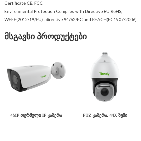
Certificate CE, FCC
Environmental Protection Complies with Directive EU RoHS,
WEEE(2012/19/EU) , directive 94/62/EC and REACH(EC1907/2006)
მსგავსი პროდუქტები
4MP ᲗᲔᲠᲛᲣᲚᲘ IP ᲙᲐᲛᲔᲠᲐ
PTZ ᲙᲐᲛᲔᲠᲐ. 44X ᲖᲣᲛᲘ