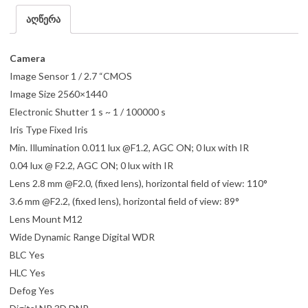
აღწერა
Camera
Image Sensor 1 / 2.7 “CMOS
Image Size 2560×1440
Electronic Shutter 1 s ~ 1 / 100000 s
Iris Type Fixed Iris
Min. Illumination 0.011 lux @F1.2, AGC ON; 0 lux with IR
0.04 lux @ F2.2, AGC ON; 0 lux with IR
Lens 2.8 mm @F2.0, (fixed lens), horizontal field of view: 110°
3.6 mm @F2.2, (fixed lens), horizontal field of view: 89°
Lens Mount M12
Wide Dynamic Range Digital WDR
BLC Yes
HLC Yes
Defog Yes