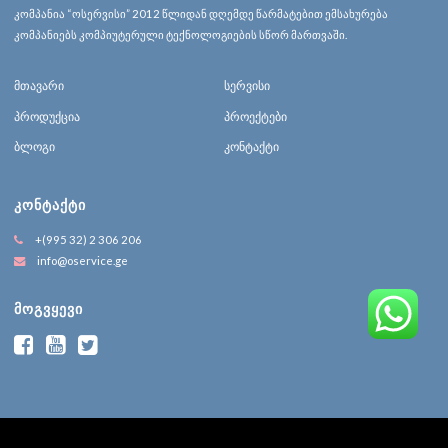
კომპანია “ოსერვისი” 2012 წლიდან დღემდე წარმატებით ემსახურება
კომპანიებს კომპიუტერული ტექნოლოგიების სწორ მართვაში.
მთავარი
სერვისი
პროდუქცია
პროექტები
ბლოგი
კონტაქტი
ᲙᲝᲜᲢᲐᲥᲢᲘ
+(995 32) 2 306 206
info@oservice.ge
ᲛᲝᲒᲕᲧᲔᲕᲘ