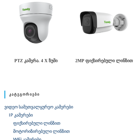
PTZ ᲙᲐᲛᲔᲠᲐ. 4 X ᲖᲣᲛᲘ
2MP ᲤᲘᲥᲡᲘᲠᲔᲑᲣᲚᲘ ᲚᲘᲜᲖᲘᲗ
ᲙᲐᲢᲔᲒᲝᲠᲘᲔᲑᲘ
ვიდეო სამეთვალყურეო კამერები
IP კამერები
ფიქსირებული ლინზით
მოტორიზირებული ლინზით
WiFi კამერები