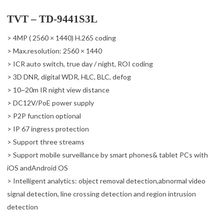
TVT – TD-9441S3L
> 4MP ( 2560 × 1440) H.265 coding
> Max.resolution: 2560 × 1440
> ICR auto switch, true day / night, ROI coding
> 3D DNR, digital WDR, HLC, BLC, defog
> 10~20m IR night view distance
> DC12V/PoE power supply
> P2P function optional
> IP 67 ingress protection
> Support three streams
> Support mobile surveillance by smart phones& tablet PCs with
iOS andAndroid OS
> Intelligent analytics: object removal detection,abnormal video
signal detection, line crossing detection and region intrusion
detection