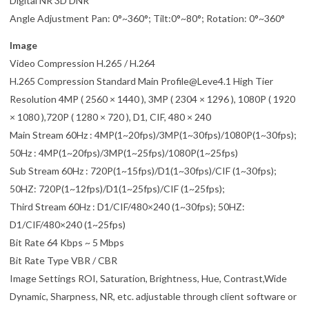
Digital NR 3D DNR
Angle Adjustment Pan: 0°~360°; Tilt:0°~80°; Rotation: 0°~360°
Image
Video Compression H.265 / H.264
H.265 Compression Standard Main Profile@Leve4.1 High Tier
Resolution 4MP ( 2560 × 1440 ), 3MP ( 2304 × 1296 ), 1080P ( 1920
× 1080 ),720P ( 1280 × 720 ), D1, CIF, 480 × 240
Main Stream 60Hz : 4MP(1~20fps)/3MP(1~30fps)/1080P(1~30fps);
50Hz : 4MP(1~20fps)/3MP(1~25fps)/1080P(1~25fps)
Sub Stream 60Hz : 720P(1~15fps)/D1(1~30fps)/CIF (1~30fps);
50HZ: 720P(1~12fps)/D1(1~25fps)/CIF (1~25fps);
Third Stream 60Hz : D1/CIF/480×240 (1~30fps); 50HZ:
D1/CIF/480×240 (1~25fps)
Bit Rate 64 Kbps ~ 5 Mbps
Bit Rate Type VBR / CBR
Image Settings ROI, Saturation, Brightness, Hue, Contrast,Wide
Dynamic, Sharpness, NR, etc. adjustable through client software or