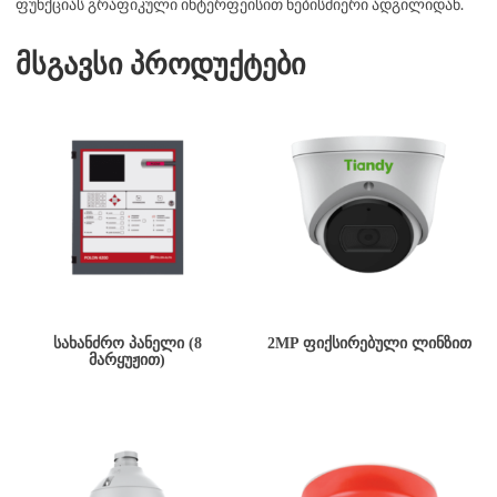
ფუნქციას გრაფიკული ინტერფეისით ნებისმიერი ადგილიდან.
მსგავსი პროდუქტები
ᲡᲐᲮᲐᲜᲫᲠᲝ ᲞᲐᲜᲔᲚᲘ (8
2MP ᲤᲘᲥᲡᲘᲠᲔᲑᲣᲚᲘ ᲚᲘᲜᲖᲘᲗ
ᲛᲐᲠᲧᲣᲟᲘᲗ)