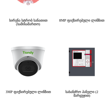
ᲡᲘᲠᲔᲜᲐ ᲡᲢᲠᲝᲑ ᲡᲐᲜᲐᲗᲘᲗ
8MP ᲤᲘᲥᲡᲘᲠᲔᲑᲣᲚᲘ ᲚᲘᲜᲖᲘᲗ
(ᲡᲐᲛᲘᲡᲐᲛᲐᲠᲗᲝ)
3MP ᲤᲘᲥᲡᲘᲠᲔᲑᲣᲚᲘ ᲚᲘᲜᲖᲘᲗ
ᲡᲐᲮᲐᲜᲫᲠᲝ ᲞᲐᲜᲔᲚᲘ (2
ᲛᲐᲠᲧᲣᲟᲘᲗ)