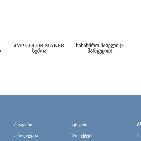
4MP COLOR MAKER
ᲡᲐᲮᲐᲜᲫᲠᲝ ᲞᲐᲜᲔᲚᲘ (2
Ი
ᲡᲔᲠᲘᲐ
ᲛᲐᲠᲧᲣᲟᲘᲗ)
Კ
მთავარი
სერვისი
პროდუქცია
პროექტები