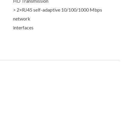
HD Transmission
> 2×RJ45 self-adaptive 10/100/1000 Mbps
network
interfaces
s