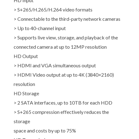
HD Input
> S+265/H.265/H.264 video formats
> Connectable to the third-party network cameras
> Up to 40-channel input
> Supports live view, storage, and playback of the
connected camera at up to 12MP resolution
HD Output
> HDMI and VGA simultaneous output
> HDMI Video output at up to 4K (3840×2160)
resolution
HD Storage
> 2 SATA interfaces, up to 10TB for each HDD
> S+265 compression effectively reduces the
storage
space and costs by up to 75%