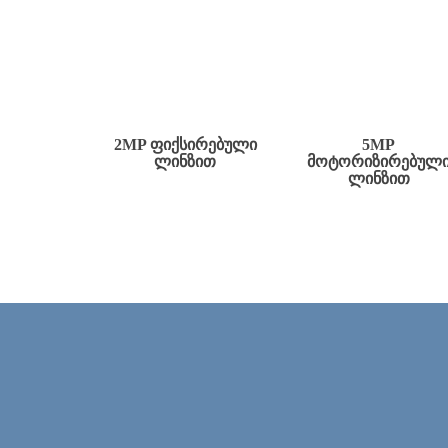
2MP ᲤᲘᲥᲡᲘᲠᲔᲑᲣᲚᲘ
5MP
ᲚᲘᲜᲖᲘᲗ
ᲛᲝᲢᲝᲠᲘᲖᲘᲠᲔᲑᲣᲚ
ᲚᲘᲜᲖᲘᲗ