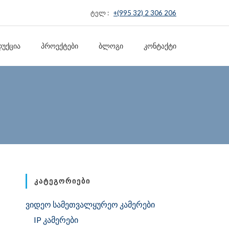
ტელ :
+(995 32) 2 306 206
ᲣᲥᲪᲘᲐ
ᲞᲠᲝᲔᲥᲢᲔᲑᲘ
ᲑᲚᲝᲒᲘ
ᲙᲝᲜᲢᲐᲥᲢᲘ
ᲙᲐᲢᲔᲒᲝᲠᲘᲔᲑᲘ
ვიდეო სამეთვალყურეო კამერები
IP კამერები