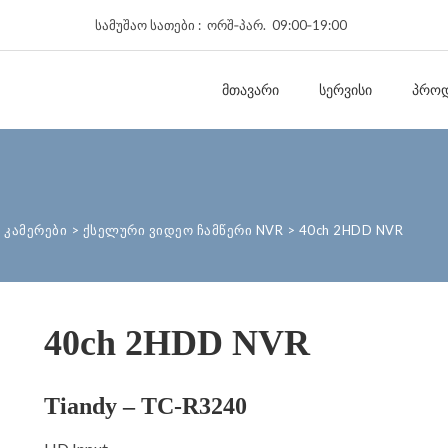
სამუშაო სათები : ორშ‑პარ. 09:00‑19:00
ᲛᲗᲐᲕᲐᲠᲘ
ᲡᲔᲠᲕᲘᲡᲘ
ᲞᲠᲝᲓ
 კამერები
>
ქსელური ვიდეო ჩამწერი NVR
>
40ch 2HDD NVR
40ch 2HDD NVR
Tiandy – TC-R3240