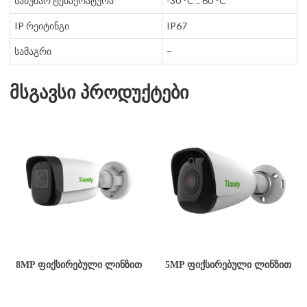
სამუშაო ტემპერატურა
-30 °C .. 60 °C
IP რეიტინგი
IP67
სამაგრი
–
მსგავსი პროდუქტები
8MP ᲤᲘᲥᲡᲘᲠᲔᲑᲣᲚᲘ ᲚᲘᲜᲖᲘᲗ
5MP ᲤᲘᲥᲡᲘᲠᲔᲑᲣᲚᲘ ᲚᲘᲜᲖᲘᲗ