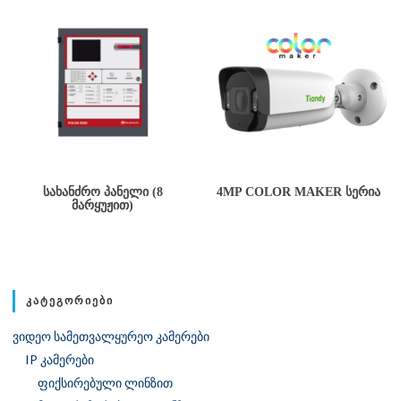
ᲡᲐᲮᲐᲜᲫᲠᲝ ᲞᲐᲜᲔᲚᲘ (8
4MP COLOR MAKER ᲡᲔᲠᲘᲐ
ᲛᲐᲠᲧᲣᲟᲘᲗ)
ᲙᲐᲢᲔᲒᲝᲠᲘᲔᲑᲘ
ვიდეო სამეთვალყურეო კამერები
IP კამერები
ფიქსირებული ლინზით