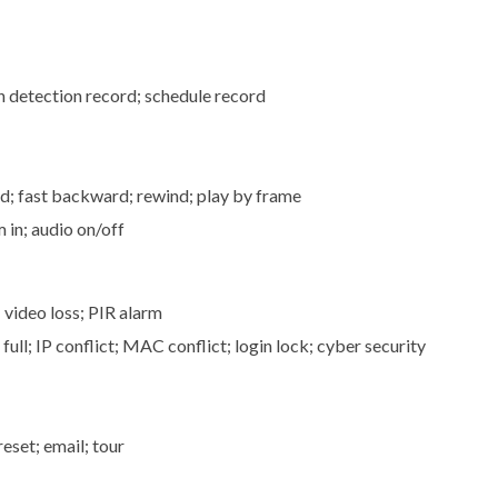
 detection record; schedule record
rd; fast backward; rewind; play by frame
m in; audio on/off
video loss; PIR alarm
ull; IP conflict; MAC conflict; login lock; cyber security
eset; email; tour