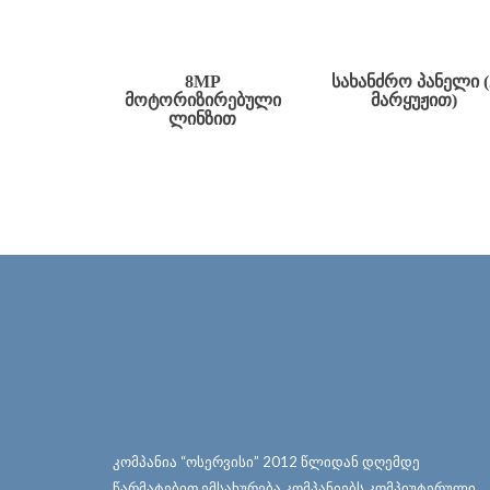
8MP
ᲡᲐᲮᲐᲜᲫᲠᲝ ᲞᲐᲜᲔᲚᲘ (
ᲛᲝᲢᲝᲠᲘᲖᲘᲠᲔᲑᲣᲚᲘ
ᲛᲐᲠᲧᲣᲟᲘᲗ)
ᲚᲘᲜᲖᲘᲗ
კომპანია “ოსერვისი” 2012 წლიდან დღემდე
წარმატებით ემსახურება კომპანიებს კომპიუტერული