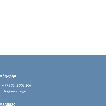
ᲝᲜᲢᲐᲥᲢᲘ
+(995 32) 2 306 206
info@oservice.ge
ᲝᲒᲕᲧᲔᲕᲘ