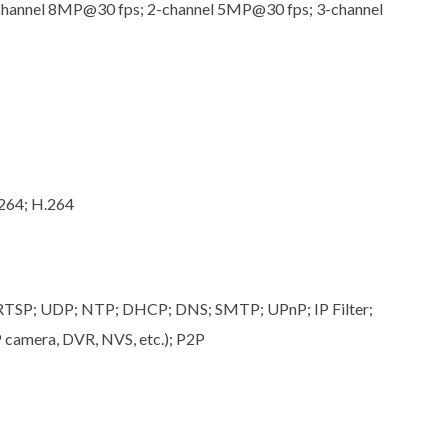
channel 8MP@30 fps; 2-channel 5MP@30 fps; 3-channel
264; H.264
RTSP; UDP; NTP; DHCP; DNS; SMTP; UPnP; IP Filter;
 camera, DVR, NVS, etc.); P2P