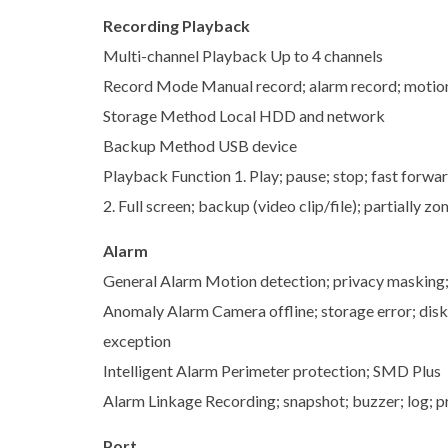
Recording Playback
Multi-channel Playback Up to 4 channels
Record Mode Manual record; alarm record; motion
Storage Method Local HDD and network
Backup Method USB device
Playback Function 1. Play; pause; stop; fast forwa
2. Full screen; backup (video clip/file); partially zo
Alarm
General Alarm Motion detection; privacy masking; 
Anomaly Alarm Camera offline; storage error; disk f
exception
Intelligent Alarm Perimeter protection; SMD Plus
Alarm Linkage Recording; snapshot; buzzer; log; pr
Port