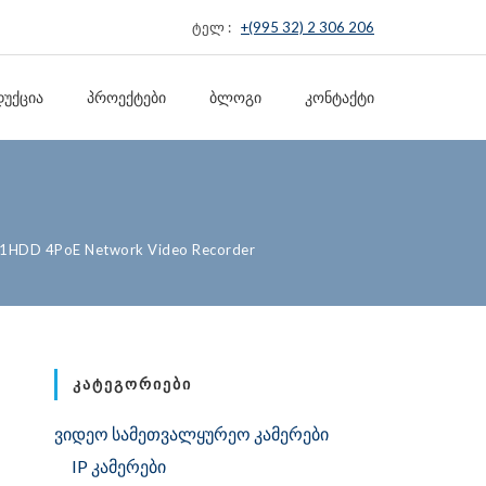
ტელ :
+(995 32) 2 306 206
ᲣᲥᲪᲘᲐ
ᲞᲠᲝᲔᲥᲢᲔᲑᲘ
ᲑᲚᲝᲒᲘ
ᲙᲝᲜᲢᲐᲥᲢᲘ
 1HDD 4PoE Network Video Recorder
ᲙᲐᲢᲔᲒᲝᲠᲘᲔᲑᲘ
ვიდეო სამეთვალყურეო კამერები
IP კამერები