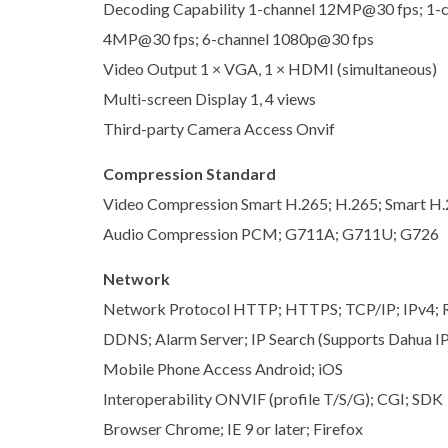
Decoding Capability 1-channel 12MP@30 fps; 1-
4MP@30 fps; 6-channel 1080p@30 fps
Video Output 1 × VGA, 1 × HDMI (simultaneous)
Multi-screen Display 1, 4 views
Third-party Camera Access Onvif
Compression Standard
Video Compression Smart H.265; H.265; Smart H.
Audio Compression PCM; G711A; G711U; G726
Network
Network Protocol HTTP; HTTPS; TCP/IP; IPv4; 
DDNS; Alarm Server; IP Search (Supports Dahua IP
Mobile Phone Access Android; iOS
Interoperability ONVIF (profile T/S/G); CGI; SDK
Browser Chrome; IE 9 or later; Firefox