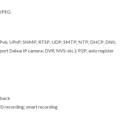
MJPEG
/IPv6; UPnP; SNMP; RTSP; UDP; SMTP; NTP; DHCP; DNS;
pport Dahua IP camera; DVR; NVS; etc.); P2P; auto register
yback
D recording; smart recording