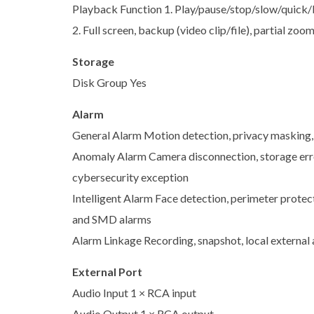
Playback Function 1. Play/pause/stop/slow/quic
2. Full screen, backup (video clip/file), partial zoom
Storage
Disk Group Yes
Alarm
General Alarm Motion detection, privacy masking, v
Anomaly Alarm Camera disconnection, storage error, 
cybersecurity exception
Intelligent Alarm Face detection, perimeter protect
and SMD alarms
Alarm Linkage Recording, snapshot, local external a
External Port
Audio Input 1 × RCA input
Audio Output 1 × RCA output