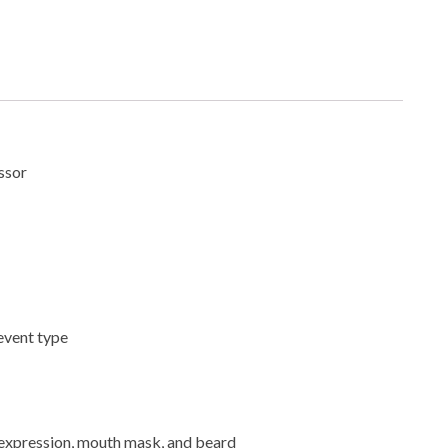
ssor
 event type
, expression, mouth mask, and beard