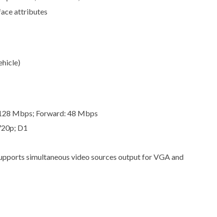
face attributes
ehicle)
 128 Mbps; Forward: 48 Mbps
720p; D1
upports simultaneous video sources output for VGA and