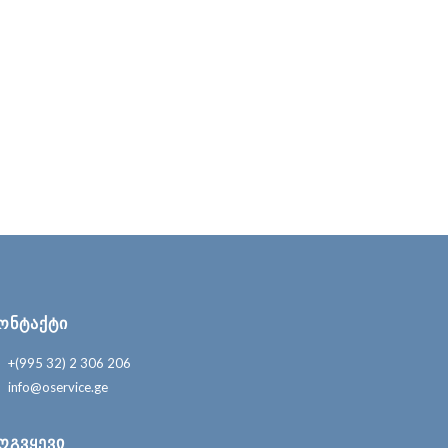
ᲝᲜᲢᲐᲥᲢᲘ
+(995 32) 2 306 206
info@oservice.ge
ᲝᲒᲕᲧᲔᲕᲘ