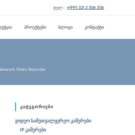
ტელ :
+(995 32) 2 306 206
ᲣᲥᲪᲘᲐ
ᲞᲠᲝᲔᲥᲢᲔᲑᲘ
ᲑᲚᲝᲒᲘ
ᲙᲝᲜᲢᲐᲥᲢᲘ
Network Video Recorder
ᲙᲐᲢᲔᲒᲝᲠᲘᲔᲑᲘ
ვიდეო სამეთვალყურეო კამერები
IP კამერები