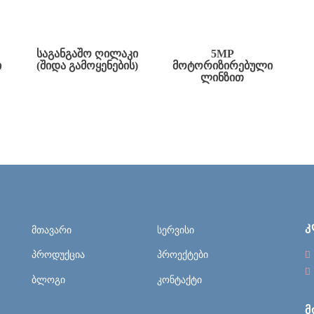
ᲡᲐᲒᲐᲜᲒᲐᲨᲝ ᲦᲘᲚᲐᲙᲘ
5MP
Ი
(ᲨᲘᲓᲐ ᲒᲐᲛᲝᲧᲔᲜᲔᲑᲘᲡ)
ᲛᲝᲢᲝᲠᲘᲖᲘᲠᲔᲑᲣᲚᲘ
ᲚᲘᲜᲖᲘᲗ
Კ
მთავარი
სერვისი
პროდუქცია
პროექტები
ბლოგი
კონტაქტი
Მ