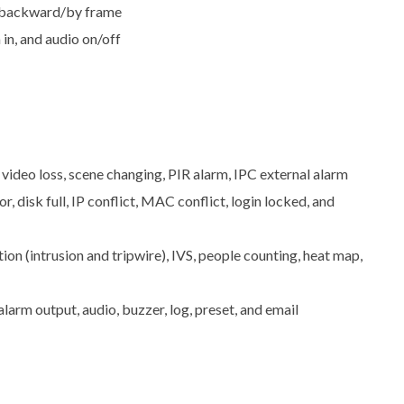
k/backward/by frame
 in, and audio on/off
ideo loss, scene changing, PIR alarm, IPC external alarm
disk full, IP conflict, MAC conflict, login locked, and
ion (intrusion and tripwire), IVS, people counting, heat map,
larm output, audio, buzzer, log, preset, and email