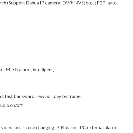
rch (Support Dahua IP camera; DVR; NVS; etc.); P2P; auto
; MD & alarm; intelligent)
rd; fast backward; rewind; play by frame
 audio on/off
video loss; scene changing; PIR alarm; IPC external alarm