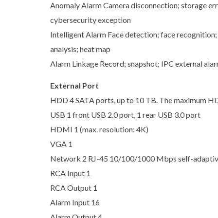
Anomaly Alarm Camera disconnection; storage error;
cybersecurity exception
Intelligent Alarm Face detection; face recognition
analysis; heat map
Alarm Linkage Record; snapshot; IPC external alarm
External Port
HDD 4 SATA ports, up to 10 TB. The maximum HDD
USB 1 front USB 2.0 port, 1 rear USB 3.0 port
HDMI 1 (max. resolution: 4K)
VGA 1
Network 2 RJ-45 10/100/1000 Mbps self-adaptive
RCA Input 1
RCA Output 1
Alarm Input 16
Alarm Output 4