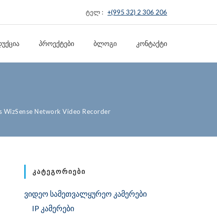
ტელ :
+(995 32) 2 306 206
ᲣᲥᲪᲘᲐ
ᲞᲠᲝᲔᲥᲢᲔᲑᲘ
ᲑᲚᲝᲒᲘ
ᲙᲝᲜᲢᲐᲥᲢᲘ
s WizSense Network Video Recorder
ᲙᲐᲢᲔᲒᲝᲠᲘᲔᲑᲘ
ვიდეო სამეთვალყურეო კამერები
IP კამერები