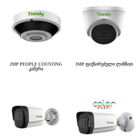
2MP PEOPLE COUNTING
3MP ᲤᲘᲥᲡᲘᲠᲔᲑᲣᲚᲘ ᲚᲘᲜᲖᲘᲗ
ᲙᲐᲛᲔᲠᲐ