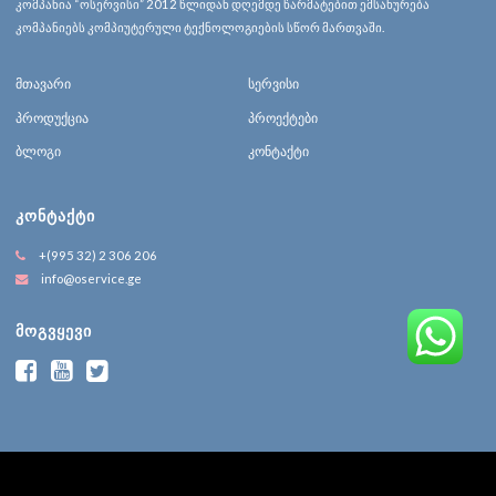
კომპანია “ოსერვისი” 2012 წლიდან დღემდე წარმატებით ემსახურება
კომპანიებს კომპიუტერული ტექნოლოგიების სწორ მართვაში.
მთავარი
სერვისი
პროდუქცია
პროექტები
ბლოგი
კონტაქტი
ᲙᲝᲜᲢᲐᲥᲢᲘ
+(995 32) 2 306 206
info@oservice.ge
ᲛᲝᲒᲕᲧᲔᲕᲘ